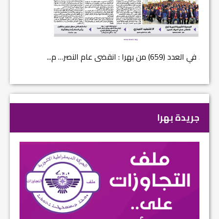
في العدد (659) من بهرا : انقضى عام النصر… م...
في العدد ا
جريدة بهرا