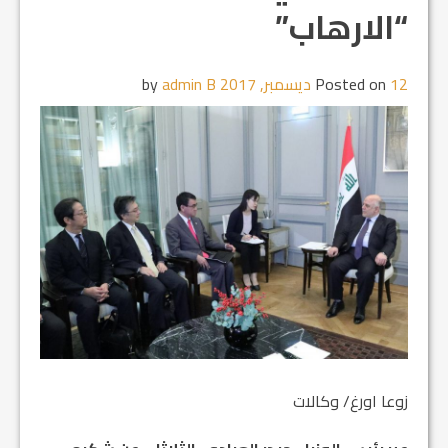
“الارهاب”
12 ديسمبر, 2017
Posted on
by
admin B
زوعا اورغ/ وكالات