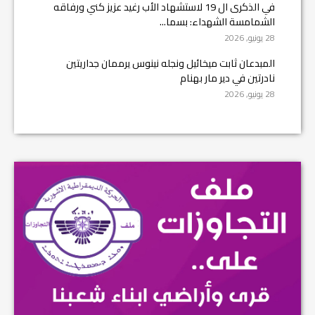
في الذكرى ال 19 لاستشهاد الأب رغيد عزيز كني ورفاقه
الشمامسة الشهداء: بسما...
28 يونيو, 2026
المبدعان ثابت ميخائيل ونجله نينوس يرممان جداريتين
نادرتين في دير مار بهنام
28 يونيو, 2026