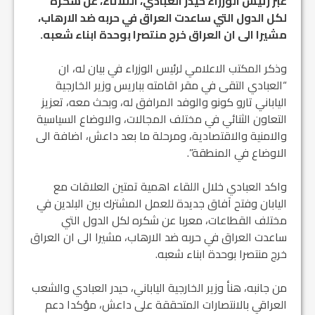
عبر رئيس الوزراء حيدر العبادي، الثلاثاء، عن شكره
لكل الدول التي ساعدت العراق في حربه ضد الارهاب،
مشيرا الى ان العراق خرج منتصرا بوحدة ابناء شعبه
.
وذكر المكتب الاعلامي لرئيس الوزراء في بيان له، ان
“العبادي التقى في مقر اقامته بباريس وزير الخارجية
الياباني تارو كونو والوفد المرافق له، وبحث معه، تعزيز
التعاون الثنائي في مختلف المجالات، والاوضاع السياسية
والامنية والاقتصادية، ومرحلة ما بعد داعش، اضافة الى
الاوضاع في المنطقة”.
واكد العبادي خلال اللقاء اهمية تمتين العلاقات مع
اليابان وفتح آفاق جديدة للعمل المشترك بين البلدين في
مختلف القطاعات، معربا عن شكره لكل الدول التي
ساعدت العراق في حربه ضد الارهاب، مشيرا الى ان العراق
خرج منتصرا بوحدة ابناء شعبه.
من جانبه، هنأ وزير الخارجية الياباني، حيدر العبادي والشعب
العراقي بالانتصارات المتحققة على داعش، مؤكدا دعم