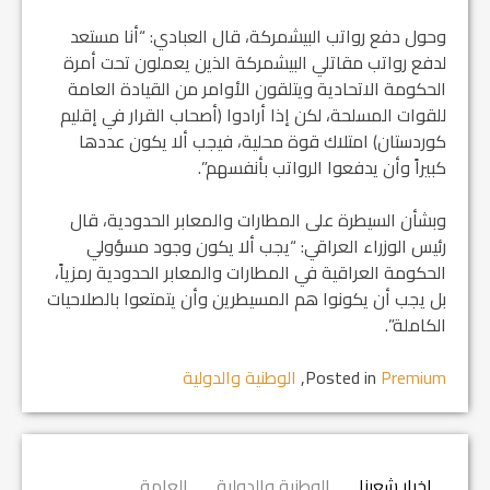
وحول دفع رواتب البيشمركة، قال العبادي: “أنا مستعد
لدفع رواتب مقاتلي البيشمركة الذين يعملون تحت أمرة
الحكومة الاتحادية ويتلقون الأوامر من القيادة العامة
للقوات المسلحة، لكن إذا أرادوا (أصحاب القرار في إقليم
كوردستان) امتلاك قوة محلية، فيجب ألا يكون عددها
كبيراً وأن يدفعوا الرواتب بأنفسهم”.
وبشأن السيطرة على المطارات والمعابر الحدودية، قال
رئيس الوزراء العراقي: “يجب ألا يكون وجود مسؤولي
الحكومة العراقية في المطارات والمعابر الحدودية رمزياً،
بل يجب أن يكونوا هم المسيطرين وأن يتمتعوا بالصلاحيات
الكاملة”.
Premium
Posted in
,
الوطنية والدولية
اخبار شعبنا
الوطنية والدولية
العامة