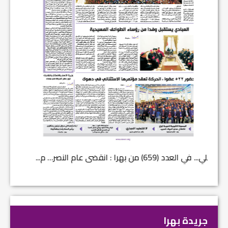
في العدد (659) من بهرا : انقضى عام النصر… م...
في العدد ا
جريدة بهرا