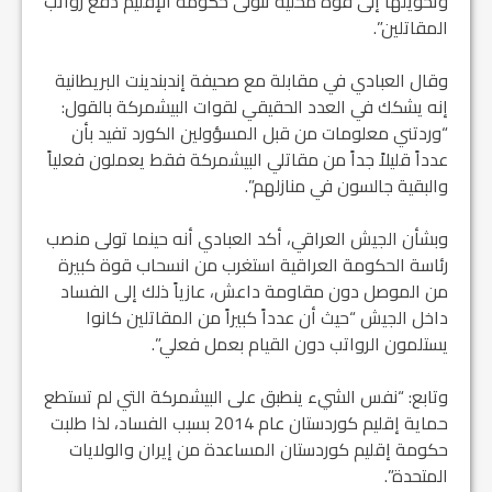
وتحويلها إلى قوة محلية تتولى حكومة الإقليم دفع رواتب
المقاتلين”.
وقال العبادي في مقابلة مع صحيفة إندبندينت البريطانية
إنه يشكك في العدد الحقيقي لقوات البيشمركة بالقول:
“وردتني معلومات من قبل المسؤولين الكورد تفيد بأن
عدداً قليلاً جداً من مقاتلي البيشمركة فقط يعملون فعلياً
والبقية جالسون في منازلهم”.
وبشأن الجيش العراقي، أكد العبادي أنه حينما تولى منصب
رئاسة الحكومة العراقية استغرب من انسحاب قوة كبيرة
من الموصل دون مقاومة داعش، عازياً ذلك إلى الفساد
داخل الجيش “حيث أن عدداً كبيراً من المقاتلين كانوا
يستلمون الرواتب دون القيام بعمل فعلي”.
وتابع: “نفس الشيء ينطبق على البيشمركة التي لم تستطع
حماية إقليم كوردستان عام 2014 بسبب الفساد، لذا طلبت
حكومة إقليم كوردستان المساعدة من إيران والولايات
المتحدة”.