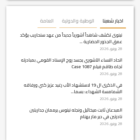
اخبار شعبنا
الوطنية والدولية
العامة
نينوى تكشف شاهداً آشورياً جديداً من عهد سنحاريب يؤكد
عمق الجذور الحضارية ...
28 يونيو, 2026
اتحاد النساء الآشوري يجسد روح الإسناد القومي بمبادرته
تجاه طاقم فيلم Case 1087
28 يونيو, 2026
في الذكرى ال 19 لاستشهاد الأب رغيد عزيز كني ورفاقه
الشمامسة الشهداء: بسما...
28 يونيو, 2026
المبدعان ثابت ميخائيل ونجله نينوس يرممان جداريتين
نادرتين في دير مار بهنام
28 يونيو, 2026