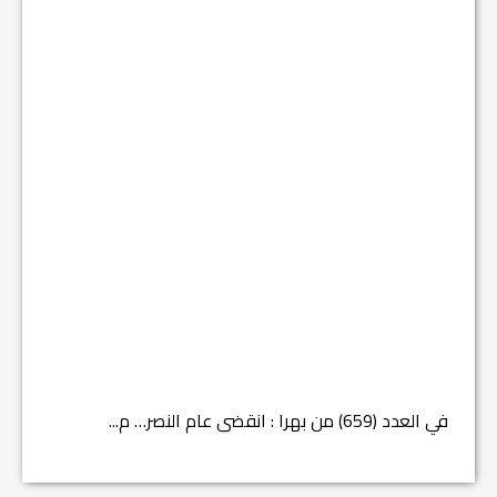
في العدد (659) من بهرا : انقضى عام النصر… م...
في العدد ا