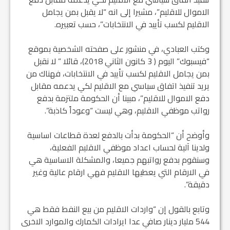
الاموال للاقليم”، مشيرا إلى انه “لا يقبل بمن يجامل
الاقليم لكسب تأييد في الانتخابات”، حسب تعبيره.
وكتب العبادي، في منشور على صفحته الشخصية بموقع
“فيسبوك” اليوم ( 3 كانون الثاني 2018)، قائلا ” لا نقبل
بمن يجامل الاقليم لكسب تأييد في الانتخابات، فهناك من
يريد تنفيذ اتفاق سياسي مع الاقليم لكي يدعمه مقابل
دفع الاموال للاقليم”، مبينا أن الحكومة ملتزمة بدفع
رواتب موظفي الاقليم، وهي ليست “وعوداً كاذبة”.
وأوضح أن “الحكومة بدأت بالدفع لعدة قطاعات اساسية
ولدينا آلية لحساب اعداد موظفي الاقليم الفعلية،
وسنقوم بدفع رواتبهم جميعا، والمشكلة الاساسية هي
في الارقام التي يعطيها الاقليم فهي ارقام عالية وغير
دقيقة”.
وتابع بالقول إن “واردات الاقليم من بيع النفط فقط هي
544 مليار دينار صافي عدا ايرادات الكمارك والموارد الاخرى