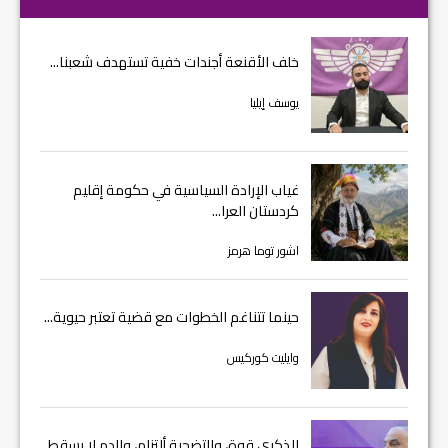
خلف الأقنعة أجندات خفية تستهدف شعبنا...
يوسف إيليا
غياب الإرادة السياسية في حكومة إقليم
كردستان العرا...
اشور توما هرمز
حينما تتناغم الخطوات مع قضية تعتبر حيوية...
وايليت كوركيس
الذكرى قوة، والتضحية ألتزام، والدم لا يسقط