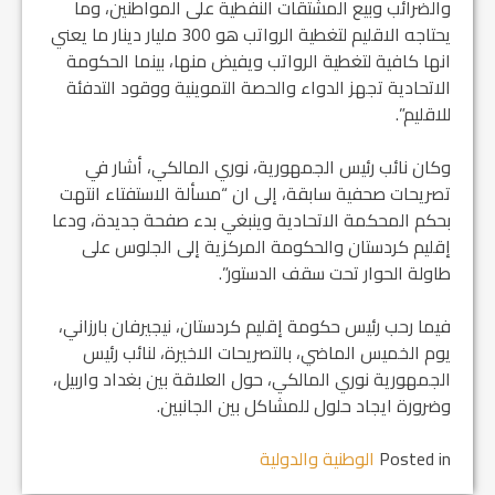
والضرائب وبيع المشتقات النفطية على المواطنين، وما
يحتاجه الاقليم لتغطية الرواتب هو 300 مليار دينار ما يعني
انها كافية لتغطية الرواتب ويفيض منها، بينما الحكومة
الاتحادية تجهز الدواء والحصة التموينية ووقود التدفئة
للاقليم”.
وكان نائب رئيس الجمهورية، نوري المالكي، أشار في
تصريحات صحفية سابقة، إلى ان “مسألة الاستفتاء انتهت
بحكم المحكمة الاتحادية وينبغي بدء صفحة جديدة، ودعا
إقليم كردستان والحكومة المركزية إلى الجلوس على
طاولة الحوار تحت سقف الدستور”.
فيما رحب رئيس حكومة إقليم كردستان، نيجيرفان بارزاني،
يوم الخميس الماضي، بالتصريحات الاخيرة، لنائب رئيس
الجمهورية نوري المالكي، حول العلاقة بين بغداد واربيل،
وضرورة ايجاد حلول للمشاكل بين الجانبين.
Posted in
الوطنية والدولية