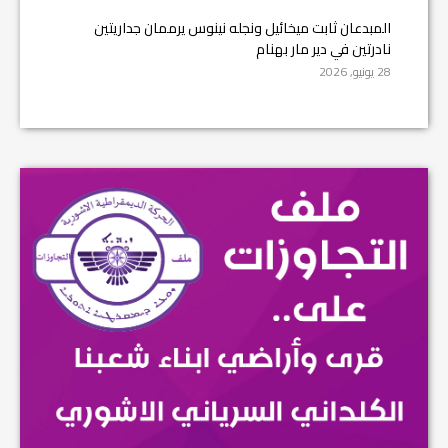
المبدعان ثابت ميخائيل ونجله نينوس يرممان جداريتين
نادرتين في دير مار بهنام
28 يونيو, 2026