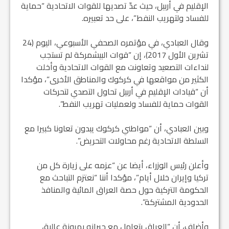
الإقليم في أربيل، حيث عدّ تصديها للقوات الاتحادية “حماية
للفساد ولتهريب النفط”، على حد تعبيره.
وقال العبادي، في مؤتمره الصحفي الأسبوعي، اليوم (24
تشرين الأول 2017)، إن “قوات البيشمركة لم تستجب
لنداءات التصعيد وتعاونت مع القوات الاتحادية وأخلت
الكثير من مواقعها في كركوك والمناطق الأخرى”، مؤكدا
أن “قيادات الإقليم في أربيل تحاول التصدي لتحركات
القوات حماية للفساد ولعمليات تهريب النفط”.
وبين العبادي، أن “مواطني كركوك يبدون تعاونا كبيرا مع
السلطة الاتحادية رغم محاولات التحريض”.
وأعلن رئيس الوزراء، أيضا عن “عزمه على زيارة كل من
تركيا وإيران خلال أيام”، مؤكدا أننا “نعتزم التباحث مع
الحكومة التركية حول حصة العراق المائية والمنافذ
الحدودية المشتركة”.
وأضاف، أن “العراق يتعامل مع جيرانه بمرونة عالية،