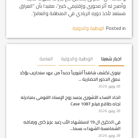
وأصبح له أثر محوري وإقليمي كبير”، مفيدا بأن “العراق
مستعد لأخذ دوره الريادي في المنطقة والعالم”.
Posted in
الوطنية والدولية
اخبار شعبنا
الوطنية والدولية
العامة
نينوى تكشف شاهداً آشورياً جديداً من عهد سنحاريب يؤكد
عمق الجذور الحضارية ...
28 يونيو, 2026
اتحاد النساء الآشوري يجسد روح الإسناد القومي بمبادرته
تجاه طاقم فيلم Case 1087
28 يونيو, 2026
في الذكرى ال 19 لاستشهاد الأب رغيد عزيز كني ورفاقه
الشمامسة الشهداء: بسما...
28 يونيو, 2026