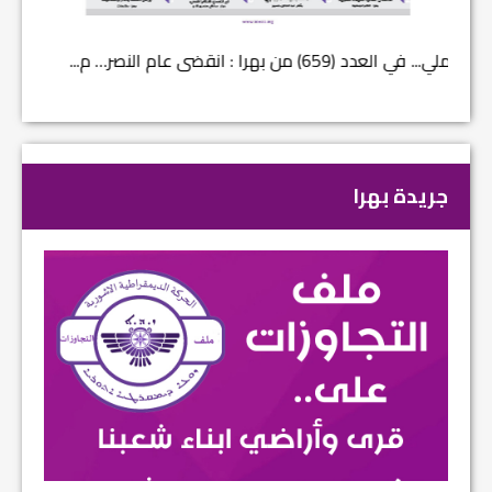
في العدد (659) من بهرا : انقضى عام النصر… م...
في العدد ا
جريدة بهرا