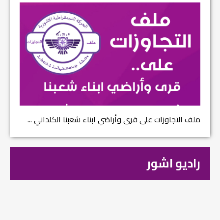
ملف التجاوزات على قرى وأراضي ابناء شعبنا الكلداني ...
راديو اشور