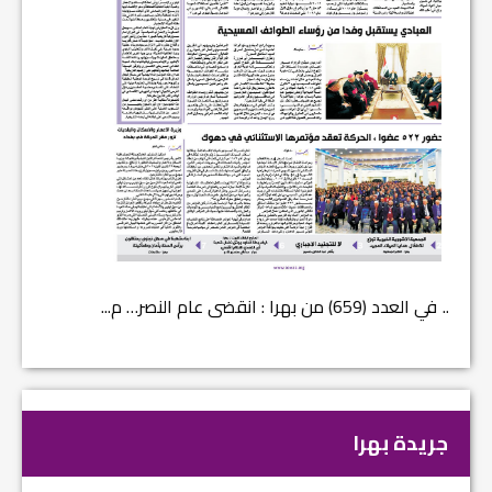
في العدد (659) من بهرا : انقضى عام النصر… م...
في العدد ا
جريدة بهرا