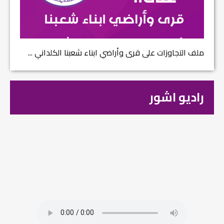
ملف التجاوزات على قرى وأراضي ابناء شعبنا الكلداني ...
راديو اشور