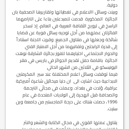
دولية.
وبينت وسائل االاعلام في تغطياتها وتقاريرها الصحفية بان
الجائزة المذكورة قدمت للمبدعتين بناءا على التزامهما
الراسخ في ترويج الثقافة العربية في العالم، إذ تسخر
الفائزتان عملهما من أجل توجيه رسائل قوية عن قضايا
شائكة وجعلها في متناول الجميع. وقررت اللجنة استناداً
إلى قدرة الرابحتين وتفانيهما من أجل الامتياز الفني
والحوار الاجتماعي اختيارهما للفوز بجائزة الشارقة نوهت
الجائزة باقامة حفل تقديم الجوائز في باريس في مقر
اليونيسكو في الثلاثين من الشهر الحالي
فيما توقفت وسائل اعلام المختفلة عند سير المكرمتين
الابداعية حيث اشارت الى ان دنيا ميخائيل شاعرة أميركية
عراقية، وُلدت في بغداد، وعملت في مجالَي الترجمة
والصحافة قبل الهجرة إلى الولايات المتحدة في عام
1996، حصلت هناك على درجة الماجستير من جامعة وين
ستيت.
يتناول عملها القوي في مجال الكتابة والشعر والنثر