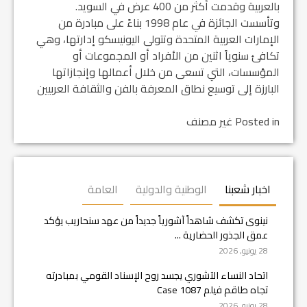
بالعربية وقدمت أكثر من 400 عرض في السويد.
وتأسست الجائزة في عام 1998 بناءً على مبادرة من
الإمارات العربية المتحدة وتتولى اليونيسكو إدارتها، وهي
تكافئ سنوياً اثنين من الأفراد أو المجموعات أو
المؤسسات، التي تسعى من خلال أعمالها وإنجازاتها
البارزة إلى توسيع نطاق المعرفة بالفن والثقافة العربيين
Posted in غير مصنف
اخبار شعبنا
الوطنية والدولية
العامة
نينوى تكشف شاهداً آشورياً جديداً من عهد سنحاريب يؤكد
عمق الجذور الحضارية ...
28 يونيو, 2026
اتحاد النساء الآشوري يجسد روح الإسناد القومي بمبادرته
تجاه طاقم فيلم Case 1087
28 يونيو, 2026