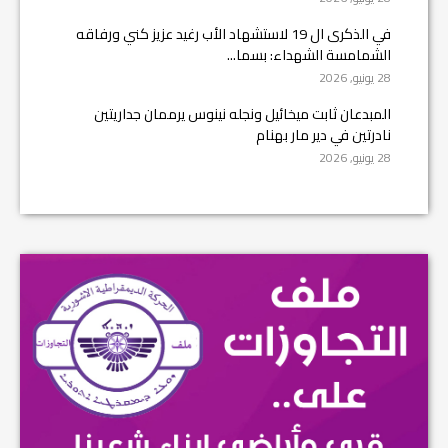
في الذكرى ال 19 لاستشهاد الأب رغيد عزيز كني ورفاقه
الشمامسة الشهداء: بسما...
28 يونيو, 2026
المبدعان ثابت ميخائيل ونجله نينوس يرممان جداريتين
نادرتين في دير مار بهنام
28 يونيو, 2026