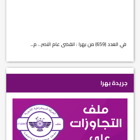
في العدد (659) من بهرا : انقضى عام النصر… م...
في العدد ا
جريدة بهرا