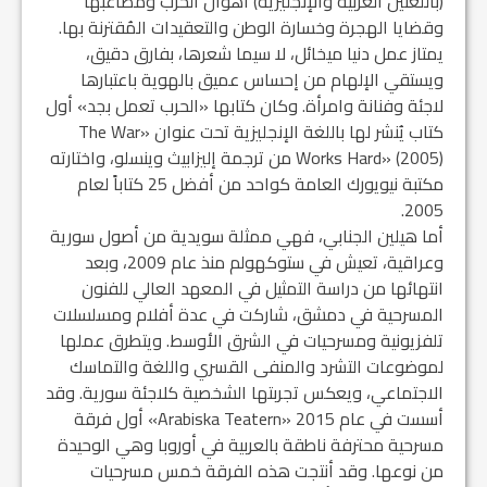
(باللغتين العربية والإنجليزية) أهوال الحرب ومصاعبها
وقضايا الهجرة وخسارة الوطن والتعقيدات المُقترنة بها.
يمتاز عمل دنيا ميخائل، لا سيما شعرها، بفارق دقيق،
ويستقي الإلهام من إحساس عميق بالهوية باعتبارها
لاجئة وفنانة وامرأة. وكان كتابها «الحرب تعمل بجد» أول
كتاب يُنشر لها باللغة الإنجليزية تحت عنوان «The War
Works Hard» (2005) من ترجمة إليزابيث وينسلو، واختارته
مكتبة نيويورك العامة كواحد من أفضل 25 كتاباً لعام
2005.
أما هيلين الجنابي، فهي ممثلة سويدية من أصول سورية
وعراقية، تعيش في ستوكهولم منذ عام 2009، وبعد
انتهائها من دراسة التمثيل في المعهد العالي للفنون
المسرحية في دمشق، شاركت في عدة أفلام ومسلسلات
تلفزيونية ومسرحيات في الشرق الأوسط. ويتطرق عملها
لموضوعات التشرد والمنفى القسري واللغة والتماسك
الاجتماعي، ويعكس تجربتها الشخصية كلاجئة سورية. وقد
أسست في عام 2015 «Arabiska Teatern» أول فرقة
مسرحية محترفة ناطقة بالعربية في أوروبا وهي الوحيدة
من نوعها. وقد أنتجت هذه الفرقة خمس مسرحيات