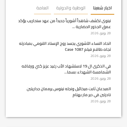
اخبار شعبنا
الوطنية والدولية
العامة
نينوى تكشف شاهداً آشورياً جديداً من عهد سنحاريب يؤكد
عمق الجذور الحضارية ...
28 يونيو, 2026
اتحاد النساء الآشوري يجسد روح الإسناد القومي بمبادرته
تجاه طاقم فيلم Case 1087
28 يونيو, 2026
في الذكرى ال 19 لاستشهاد الأب رغيد عزيز كني ورفاقه
الشمامسة الشهداء: بسما...
28 يونيو, 2026
المبدعان ثابت ميخائيل ونجله نينوس يرممان جداريتين
نادرتين في دير مار بهنام
28 يونيو, 2026