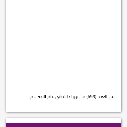
في العدد (659) من بهرا : انقضى عام النصر… م...
في العدد ا