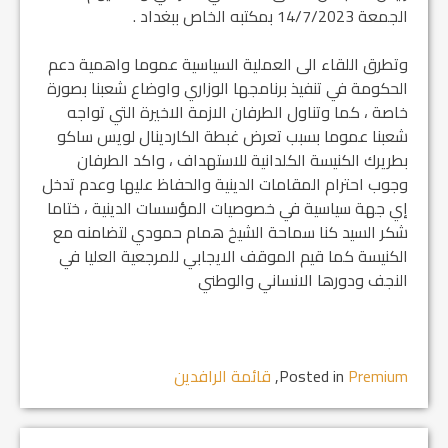
الجمعة 14/7/2023 بمكتبه الخاص ببغداد .
وتطرق اللقاء الى العملية السياسية عموما واهمية دعم
الحكومة في تنفيذ برنامجها الوزاري واوضاع شعبنا بصورة
خاصة ، كما وتناول الطرفان الازمة الاخيرة التي تواجه
شعبنا عموما بسبب تعرض غبطة الكاردينال لويس ساكو
بطريرك الكنيسة الكلدانية للاستهداف ، واكد الطرفان
وجوب احترام المقامات الدينية والحفاظ عليها وعدم تدخل
إي جهة سياسية في خصوصيات المؤسسات الدينية ، ختاما
شكر السيد كنا سماحة الشيخ همام حمودي لتضامنه مع
الكنيسة كما قيم الموقف الايجابي للمرجعية العليا في
النجف ودورها الانساني والوطني
Premium
Posted in
,
قائمة الرافدين