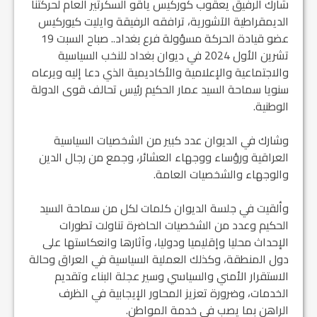
شارك الرفيق يعقوب كوركيس ياقو السكرتير العام لحركتنا
الديمقراطية الآشورية، ترافقه الرفيقة وايليت كيوركيس
عضو قيادة الحركة مسؤولة فرع بغداد.. صباح السبت 19
تشرين الأول 2024 في ديوان بغداد للنخب السياسية
والاجتماعية والإعلامية والأكاديمية الذي دعا إليه ويرعاه
سنويا سماحة السيد عمار الحكيم رئيس تحالف قوى الدولة
الوطنية.
وشارك في الديوان عدد كبير من الشخصيات السياسية
العراقية ورؤساء ووجهاء العشائر، وجمع من رجال الدين
والوجهاء والشخصيات العامة.
وألقيت في جلسة الديوان كلمات لكل من سماحة السيد
الحكيم وعدد من الشخصيات الحاضرة تناولت تطورات
الإحداث محليا وإقليميا ودوليا، وآثارها وانعكاستها على
دول المنطقة، وكذلك العملية السياسية في العراق وحالة
الاستقرار الأمني والسياسي وسير عجلة البناء وتقديم
الخدمات، وضرورة تعزيز المحاور الإيجابية في الظرف
الراهن بما يصب في خدمة المواطن.