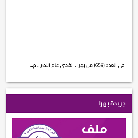
في العدد (659) من بهرا : انقضى عام النصر… م...
في العدد ا
جريدة بهرا