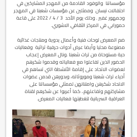
مؤسساتنا والوفود القادمة من المهجر المشاركين في
احتفالات نيسان وممثلين عن مؤسسات شعبنا في المهجر
وجمهور غفير . وذلك يوم الأحد 3 / 4 / 2022 على قاعة
حمورابي في المركز الثقافي الاشوري.
ضم المعرض لوحات فنية وأعمال يدوية ومنتجات غذائية
مصنوعة محليا وأيضا عرض أدوات حرفية تراثية وفعاليات
حية مستوحاة من تراث شعبنا .ونال المعرض إعجاب
الحضور الذين تفاعلوا مع فعالياته وقدموا شكرهم
لعضوات الاتحاد على إقامة الأنشطة التي تساهم في
أحياء تراث شعبنا وموروثاته، وبدورهن قدمن عضوات
الاتحاد شكرهن وامتنانهن لممثلي مؤسساتنا على
مشاركتهم وتفاعلهم.. كما أعربوا عن شكرهم لقناة
العراقية السريانية لتغطيتها فعاليات المعرض.