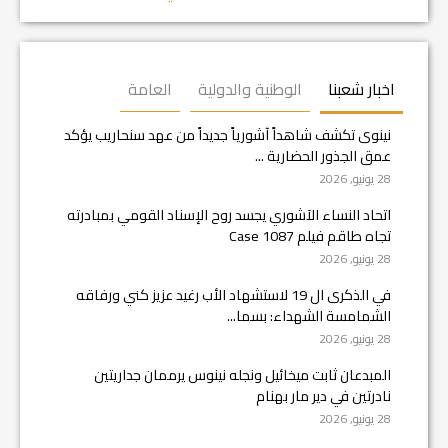
اخبار شعبنا
الوطنية والدولية
العامة
نينوى تكشف شاهداً آشورياً جديداً من عهد سنحاريب يؤكد
عمق الجذور الحضارية ...
28 يونيو, 2026
اتحاد النساء الآشوري يجسد روح الإسناد القومي بمبادرته
تجاه طاقم فيلم Case 1087
28 يونيو, 2026
في الذكرى ال 19 لاستشهاد الأب رغيد عزيز كني ورفاقه
الشمامسة الشهداء: بسما...
28 يونيو, 2026
المبدعان ثابت ميخائيل ونجله نينوس يرممان جداريتين
نادرتين في دير مار بهنام
28 يونيو, 2026