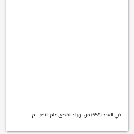
في العدد (659) من بهرا : انقضى عام النصر… م...
في العدد ا