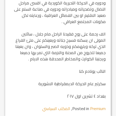
ودوره في الحركة التحررية الكوردية في اقسى مراحل
النضال وتضحياته ومبادراته ودوره في صناعة السلم على
صعيد الاقليم او بين الفصائل العراقية ، ورعايته لكل
مكونات المجتمع العراقي .
الف رحمة على روح فقيدنا الراحل مام جلال ، سائلين
المولى ان يسكنه فسيح جناته ويعينكم على ملئ الفراغ
الذي تركه ويلهمكم وذويه الصبر والسلوان ، وان يعيننا
جميعا للخروج من المحنة والازمة التي نمر بها جميعا
ويجنبنا الكوارث والمخاطر المحدقة هذه الايام .
النائب يونادم كنا
سكرتير عام الحركة الديمقراطية الاشورية
بغداد ٤ تشرين اول ٢٠١٧
Premium
Posted in
,
المكتب السياسي