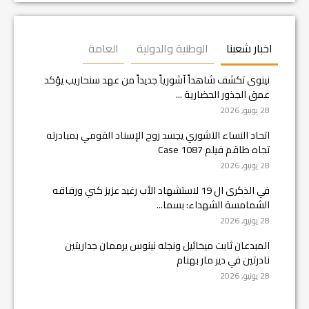
اخبار شعبنا
الوطنية والدولية
العامة
نينوى تكشف شاهداً آشورياً جديداً من عهد سنحاريب يؤكد
عمق الجذور الحضارية ...
28 يونيو, 2026
اتحاد النساء الآشوري يجسد روح الإسناد القومي بمبادرته
تجاه طاقم فيلم Case 1087
28 يونيو, 2026
في الذكرى ال 19 لاستشهاد الأب رغيد عزيز كني ورفاقه
الشمامسة الشهداء: بسما...
28 يونيو, 2026
المبدعان ثابت ميخائيل ونجله نينوس يرممان جداريتين
نادرتين في دير مار بهنام
28 يونيو, 2026