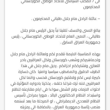
الى / المكتب السياسي للاتحاد الوطني الكوردستاني
المحترمون
– عائلة الراحل مام جلال طلباني المحترمون .
ببالغ الاسى والاسف تلقينا نبأ رحيل الرئيس مام جلال
طالباني ، الامين العام للاتحاد الوطني الكوردستاني ، رئيس
جمهورية العراق السابق .
بهذه المناسبة الاليمة نتقدم لكم ولعائلة الراحل مام جلال
ولجماهيركم وشعب كوردستان ولكل العراقيين باحر
التعازي ونشارككم احزانكم . رحيل مام جلال في هذا
الظرف الدقيق والمضطرب سياسيا وامنيا كان خسارة
كبيرة ليس لكم ولاقليم كوردستان فحسب وانما لكل
العراقيين لانه ترك فراغا خلفه ، يذكرنا بادواره المؤثرة في
احتواء الازمات ولم الشمل سواءا في ايام مقارعته للظلم
واستبداد النظام الدكتاتوري البائد ، مرورا بمراحل تأسيس
النظام التعددي الديمقراطي ، او المرحلة ما بعد تسنمه
منصب رئاسة جمهورية العراق ، بالاضافة الى رمزيته