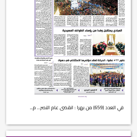
في العدد (659) من بهرا : انقضى عام النصر… م...
في العدد ا