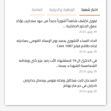
اخبار شعبنا
الوطنية والدولية
العامة
نينوى تكشف شاهداً آشورياً جديداً من عهد سنحاريب يؤكد
عمق الجذور الحضارية ...
28 يونيو, 2026
اتحاد النساء الآشوري يجسد روح الإسناد القومي بمبادرته
تجاه طاقم فيلم Case 1087
28 يونيو, 2026
في الذكرى ال 19 لاستشهاد الأب رغيد عزيز كني ورفاقه
الشمامسة الشهداء: بسما...
28 يونيو, 2026
المبدعان ثابت ميخائيل ونجله نينوس يرممان جداريتين
نادرتين في دير مار بهنام
28 يونيو, 2026