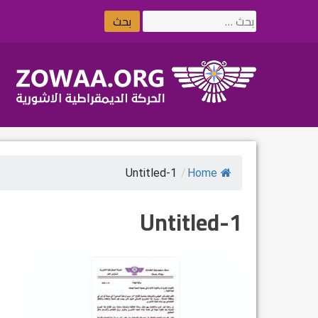
Ski
البحث
t
عن:
conten
Untitled-1
/
Home
Untitled-1