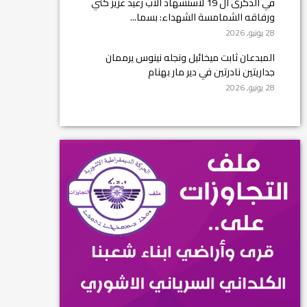
في الذكرى ال 19 لاستشهاد الأب رغيد عزيز كني
ورفاقه الشمامسة الشهداء: بسما...
28 يونيو, 2026
المبدعان ثابت ميخائيل ونجله نينوس يرممان
جداريتين نادرتين في دير مار بهنام
28 يونيو, 2026