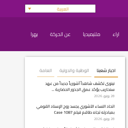
العربية
اراء
ملتيميديا
عن الحركة
بهرا
اخبار شعبنا
الوطنية والدولية
العامة
نينوى تكشف شاهداً آشورياً جديداً من عهد
سنحاريب يؤكد عمق الجذور الحضارية ...
28 يونيو, 2026
اتحاد النساء الآشوري يجسد روح الإسناد القومي
بمبادرته تجاه طاقم فيلم Case 1087
28 يونيو, 2026