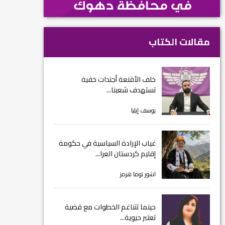
مقالات الكتاب
خلف الأقنعة أجندات خفية
تستهدف شعبنا...
يوسف إيليا
غياب الإرادة السياسية في حكومة
إقليم كردستان العرا...
اشور توما هرمز
حينما تتناغم الخطوات مع قضية
تعتبر حيوية...