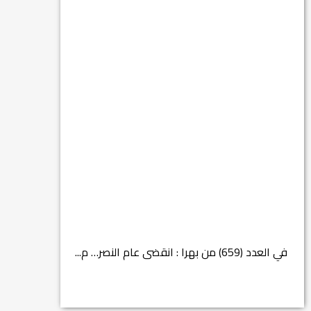
في العدد (659) من بهرا : انقضى عام النصر… م...
انتهت عملي...