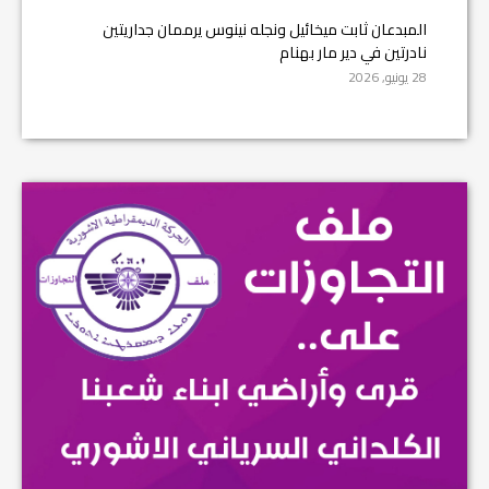
المبدعان ثابت ميخائيل ونجله نينوس يرممان جداريتين
نادرتين في دير مار بهنام
28 يونيو, 2026