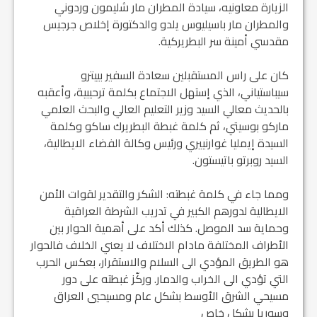
الزيارة معاونيه، سيادة المطران مار شليمون وردوني
والمطران مار باسيليوس يلدو والدكتورة إخلاص جرجيس
مقدسي أمينة سر البطريركية.
كان على راس المستقبلين سعادة السفير بييترو
سيباستياني، الذي إستهل الاجتماع بكلمة ترحيبية، وأعقبه
بالحديث معالي السيد وزير التعليم العالي والبحث العلمي
ماركو بوسيتي، ثم كلمة غبطة البطريرك ساكو وكلمة
السيدة إيمليا غوارنييري ورئيس وكالة الفضاء الايطالية،
السيد روبرتو باتيستون.
ومما جاء في كلمة غبطته: الشكر والتقدير لقوات الأمن
الايطالية لدورهم الكبير في تدريب الشرطة العراقية
وحماية سد الموصل. كذلك أكد على أهمية الحوار بين
الأطراف المختلفة مادام الاختلاف لا يعني الخلاف فالحوار
هو الطريق المؤدي الى السلام والاستقرار، بعكس الحرب
التي تؤدي الى الخراب والدمار. وركّز غبطته على دور
مسيحي الشرق الأوسط بشكل عام ومسيحيي العراق
وسوريا بشكل خاص