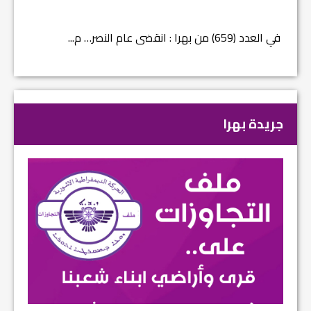
في العدد (659) من بهرا : انقضى عام النصر… م...
في العدد ا
جريدة بهرا