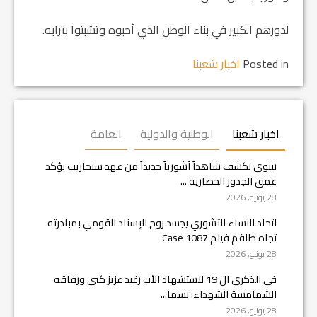
لدورهم الكبير في بناء الوطن الذي أحبوه وتشبثوا بترابه.
Posted in
اخبار شعبنا
اخبار شعبنا
الوطنية والدولية
العامة
نينوى تكشف شاهداً آشورياً جديداً من عهد سنحاريب يؤكد
عمق الجذور الحضارية ...
28 يونيو, 2026
اتحاد النساء الآشوري يجسد روح الإسناد القومي بمبادرته
تجاه طاقم فيلم Case 1087
28 يونيو, 2026
في الذكرى ال 19 لاستشهاد الأب رغيد عزيز كني ورفاقه
الشمامسة الشهداء: بسما...
28 يونيو, 2026