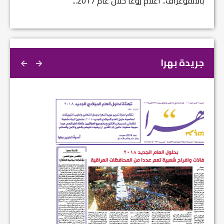
بالانفوغراف.. اعلام زوعا خلال عام 2017...
نتائج ا
جريدة بهرا