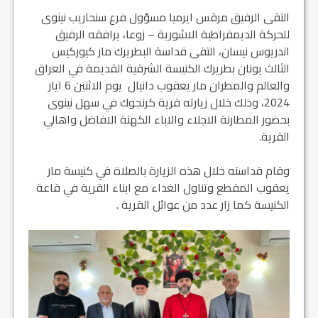
التقى الرفيق مرقس ايرميا مسؤول فرع سنحاريب نينوى
للحركة الديمقراطية الاشورية – زوعا، يرافقه الرفيق
اندريوس نيسان، التقى قداسة البطريرك مار كيوركيس
الثالث يونان بطريرك الكنيسة الشرقية القديمة في العراق
والعالم والمطران مار يعقوب دانيال يوم الاثنين 6 ايار
2024، وذلك خلال زيارته قرية كرنجوك في سهل نينوى
بحضور المطارنة الاجلاء والاباء الكهنة الافاضل واهالي
القرية.
وقام قداسته خلال هذه الزيارة بالصلاة في كنيسة مار
يعقوب المقطع وتناول الغداء مع ابناء القرية في قاعة
الكنيسة كما زار عدد من عوائل القرية .