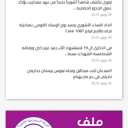
نينوى تكشف شاهداً آشورياً جديداً من عهد سنحاريب يؤكد
عمق الجذور الحضارية ...
28 يونيو, 2026
اتحاد النساء الآشوري يجسد روح الإسناد القومي بمبادرته
تجاه طاقم فيلم Case 1087
28 يونيو, 2026
في الذكرى ال 19 لاستشهاد الأب رغيد عزيز كني ورفاقه
الشمامسة الشهداء: بسما...
28 يونيو, 2026
المبدعان ثابت ميخائيل ونجله نينوس يرممان جداريتين
نادرتين في دير مار بهنام
28 يونيو, 2026