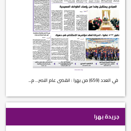
في العدد (659) من بهرا : انقضى عام النصر… م...
في العدد ا
جريدة بهرا