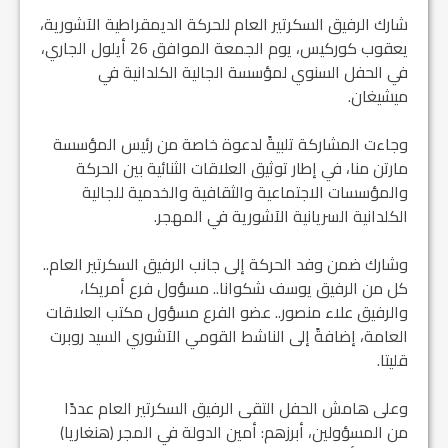
شارك الرفيق السكرتير العام للحركة الديمقراطية الآشورية،
يعقوب كوركيس، يوم الجمعة الموافق 26 أيلول الجاري،
في الحفل السنوي لمؤسسة الجالية الكلدانية في
ميشيغان.
وجاءت المشاركة تلبيةً لدعوة خاصة من رئيس المؤسسة
مارتن منا، في إطار توثيق العلاقات الثنائية بين الحركة
والمؤسسات الاجتماعية والثقافية والخدمية للجالية
الكلدانية السريانية الآشورية في المهجر.
وشارك ضمن وفد الحركة إلى جانب الرفيق السكرتير العام..
كل من الرفيق يوسف شكوانا.. مسؤول فرع أمريكا،
والرفيق علاء منصور.. عضو الفرع مسؤول مكتب العلاقات
العامة، إضافةً إلى الناشط القومي الآشوري السيد روبرت
قليتا.
وعلى هامش الحفل التقى الرفيق السكرتير العام عددًا
من المسؤولين، أبرزهم: أمين الدولة في المجر (هنغاريا)