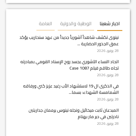
اخبار شعبنا
الوطنية والدولية
العامة
نينوى تكشف شاهداً آشورياً جديداً من عهد سنحاريب يؤكد
عمق الجذور الحضارية ...
28 يونيو, 2026
اتحاد النساء الآشوري يجسد روح الإسناد القومي بمبادرته
تجاه طاقم فيلم Case 1087
28 يونيو, 2026
في الذكرى ال 19 لاستشهاد الأب رغيد عزيز كني ورفاقه
الشمامسة الشهداء: بسما...
28 يونيو, 2026
المبدعان ثابت ميخائيل ونجله نينوس يرممان جداريتين
نادرتين في دير مار بهنام
28 يونيو, 2026