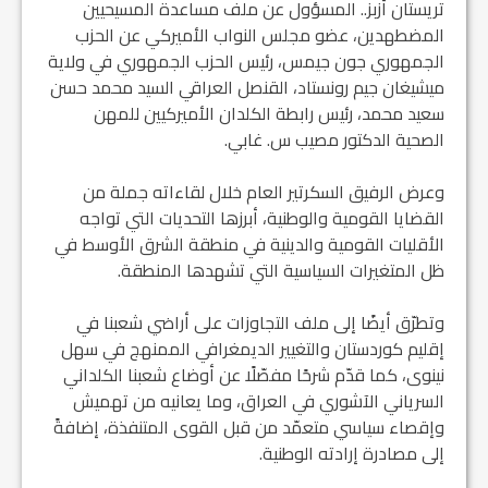
تريستان أزبز.. المسؤول عن ملف مساعدة المسيحيين
المضطهدين، عضو مجلس النواب الأميركي عن الحزب
الجمهوري جون جيمس، رئيس الحزب الجمهوري في ولاية
ميشيغان جيم رونستاد، القنصل العراقي السيد محمد حسن
سعيد محمد، رئيس رابطة الكلدان الأميركيين للمهن
الصحية الدكتور مصيب س. غابي.
وعرض الرفيق السكرتير العام خلال لقاءاته جملة من
القضايا القومية والوطنية، أبرزها التحديات التي تواجه
الأقليات القومية والدينية في منطقة الشرق الأوسط في
ظل المتغيرات السياسية التي تشهدها المنطقة.
وتطرّق أيضًا إلى ملف التجاوزات على أراضي شعبنا في
إقليم كوردستان والتغيير الديمغرافي الممنهج في سهل
نينوى، كما قدّم شرحًا مفصّلًا عن أوضاع شعبنا الكلداني
السرياني الآشوري في العراق، وما يعانيه من تهميش
وإقصاء سياسي متعمّد من قبل القوى المتنفذة، إضافةً
إلى مصادرة إرادته الوطنية.