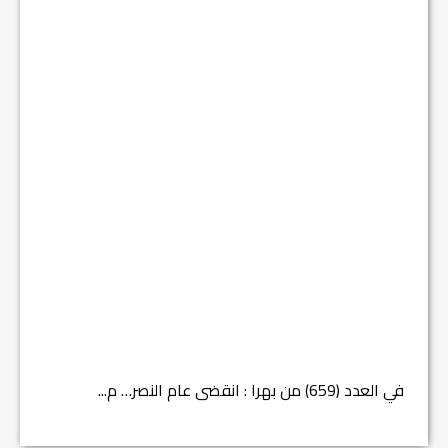
في العدد (659) من بهرا : انقضى عام النصر… م...
في العدد ا