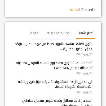
Posted in
العامة
اخبار شعبنا
الوطنية والدولية
العامة
نينوى تكشف شاهداً آشورياً جديداً من عهد سنحاريب يؤكد
عمق الجذور الحضارية ...
28 يونيو, 2026
اتحاد النساء الآشوري يجسد روح الإسناد القومي بمبادرته
تجاه طاقم فيلم Case 1087
28 يونيو, 2026
في الذكرى ال 19 لاستشهاد الأب رغيد عزيز كني ورفاقه
الشمامسة الشهداء: بسما...
28 يونيو, 2026
المبدعان ثابت ميخائيل ونجله نينوس يرممان جداريتين
نادرتين في دير مار بهنام