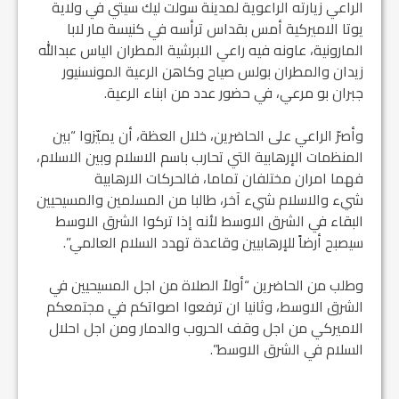
الراعي زيارته الراعوية لمدينة سولت ليك سيتي في ولاية
يوتا الاميركية أمس بقداس ترأسه في كنيسة مار لابا
المارونية، عاونه فيه راعي الابرشية المطران الياس عبدالله
زيدان والمطران بولس صياح وكاهن الرعية المونسنيور
جبران بو مرعي، في حضور عدد من ابناء الرعية.
وأصرّ الراعي على الحاضرين، خلال العظة، أن يميّزوا “بين
المنظمات الإرهابية التي تحارب باسم الاسلام وبين الاسلام،
فهما امران مختلفان تماما، فالحركات الارهابية
شيء والاسلام شيء آخر، طالبا من المسلمين والمسيحيين
البقاء في الشرق الاوسط لأنه إذا تركوا الشرق الاوسط
سيصبح أرضاً للإرهابيين وقاعدة تهدد السلام العالمي”.
وطلب من الحاضرين “أولاً الصلاة من اجل المسيحيين في
الشرق الاوسط، وثانيا ان ترفعوا اصواتكم في مجتمعكم
الاميركي من اجل وقف الحروب والدمار ومن اجل احلال
السلام في الشرق الاوسط”.