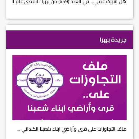
في العدد (659) من بهرا : انقضى عام النصر… م...
في العدد ا
جريدة بهرا
ملف التجاوزات على قرى وأراضي ابناء شعبنا الكلداني ...