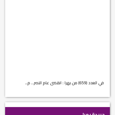
في العدد (659) من بهرا : انقضى عام النصر… م...
في العدد ا
جريدة بهرا