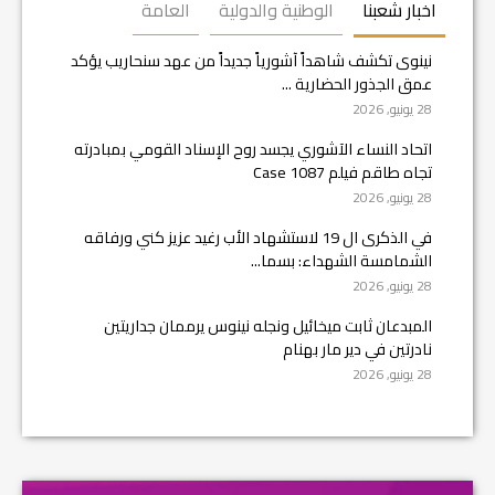
اخبار شعبنا
الوطنية والدولية
العامة
نينوى تكشف شاهداً آشورياً جديداً من عهد سنحاريب يؤكد
عمق الجذور الحضارية ...
28 يونيو, 2026
اتحاد النساء الآشوري يجسد روح الإسناد القومي بمبادرته
تجاه طاقم فيلم Case 1087
28 يونيو, 2026
في الذكرى ال 19 لاستشهاد الأب رغيد عزيز كني ورفاقه
الشمامسة الشهداء: بسما...
28 يونيو, 2026
المبدعان ثابت ميخائيل ونجله نينوس يرممان جداريتين
نادرتين في دير مار بهنام
28 يونيو, 2026