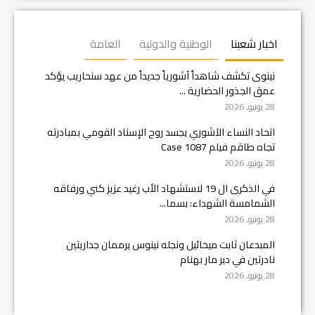
اخبار شعبنا
الوطنية والدولية
العامة
نينوى تكشف شاهداً آشورياً جديداً من عهد سنحاريب يؤكد
عمق الجذور الحضارية ...
28 يونيو, 2026
اتحاد النساء الآشوري يجسد روح الإسناد القومي بمبادرته
تجاه طاقم فيلم Case 1087
28 يونيو, 2026
في الذكرى ال 19 لاستشهاد الأب رغيد عزيز كني ورفاقه
الشمامسة الشهداء: بسما...
28 يونيو, 2026
المبدعان ثابت ميخائيل ونجله نينوس يرممان جداريتين
نادرتين في دير مار بهنام
28 يونيو, 2026