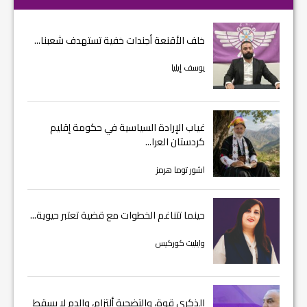
خلف الأقنعة أجندات خفية تستهدف شعبنا...
يوسف إيليا
غياب الإرادة السياسية في حكومة إقليم
كردستان العرا...
اشور توما هرمز
حينما تتناغم الخطوات مع قضية تعتبر حيوية...
وايليت كوركيس
الذكرى قوة، والتضحية ألتزام، والدم لا يسقط