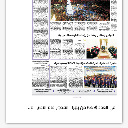
في العدد (659) من بهرا : انقضى عام النصر… م...
في العدد ا