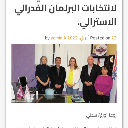
لانتخابات البرلمان الفدرالي
الاسترالي.
22 أبريل, 2022
Posted on
by
admin A
زوعا اورغ/ سدني