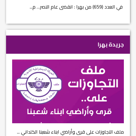
في العدد (659) من بهرا : انقضى عام النصر… م...
في العدد ا
جريدة بهرا
ملف التجاوزات على قرى وأراضي ابناء شعبنا الكلداني ...