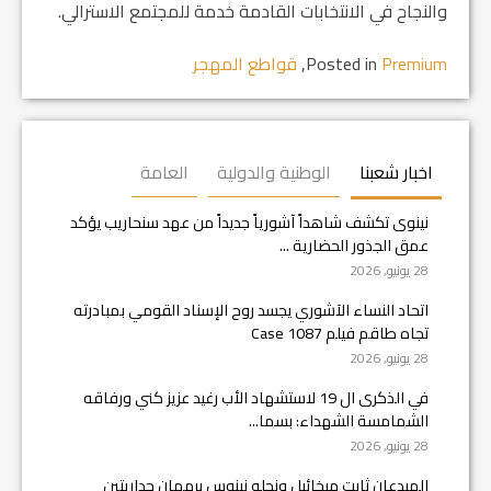
والنجاح في الانتخابات القادمة خدمة للمجتمع الاسترالي.
Premium
Posted in
,
قواطع المهجر
اخبار شعبنا
الوطنية والدولية
العامة
نينوى تكشف شاهداً آشورياً جديداً من عهد سنحاريب يؤكد
عمق الجذور الحضارية ...
28 يونيو, 2026
اتحاد النساء الآشوري يجسد روح الإسناد القومي بمبادرته
تجاه طاقم فيلم Case 1087
28 يونيو, 2026
في الذكرى ال 19 لاستشهاد الأب رغيد عزيز كني ورفاقه
الشمامسة الشهداء: بسما...
28 يونيو, 2026
المبدعان ثابت ميخائيل ونجله نينوس يرممان جداريتين