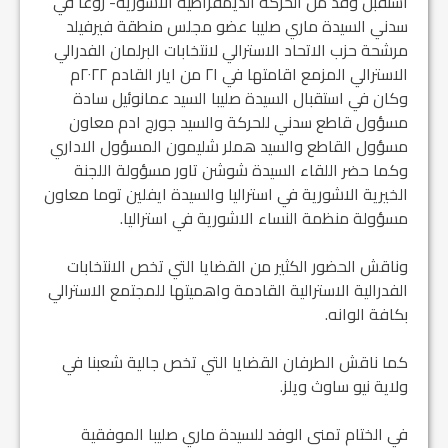
استقبل وفد من الحركة الديمقراطية الاشورية- زوعا في
سدني السيدة ماري صليبا عضو مجلس منطقة فيرفيلد
مرشحة حزب الاتحاد الاسترالي لانتخابات البرلمان الفدرالي
الاسترالي المزمع اقامتها في ٢١ من ايار القادم ٢٠٢٢م
وكان في استقبال السيدة صليبا السيد عمانوئيل سادة
مسؤول قاطع سدني للحركة والسيد جورج ادم معاون
مسؤول القاطع والسيد هملر شليمون المسؤول الاداري
وكما حضر اللقاء السيدة شوشن تاور مسؤولة اللجنة
الخيرية الاشورية في استراليا والسيدة ايفلين توما معاون
مسؤولة منظمة النساء الاشورية في استراليا.
وناقش الحضور الكثير من القضايا التي تخص الانتخابات
الفدرالية الاسترالية القادمة واهميتها للمجتمع الاسترالي
بكافة الوانه.
كما ناقش الطرفان القضايا التي تخص جالية شعبنا في
ولاية نيو ساوث ويلز.
في الختام تمنى الوفد للسيدة ماري صليبا الموفقية