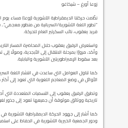
زوعا أورغ – شيكاغو
“تطور اللغة الآشورية/السريانية من منظور معجمي”.. في
فريد يعقوب، نائب السكرتير العام للحركة.
واستعرض الرفيق يعقوب خلال المحاضرة المسار التاريخي
وأكد، مرورًا بمرحلة الانتقال إلى الأبجدية، وصولًا إ
بعد سقوط الإمبراطوريتين الآشورية والبابلية.
كما تناول العوامل التي ساعدت في انتشار اللغة السري
الأوائل في وضع المعاجم اللغوية التي تعود إلى أكثر من 1200 عام، ما يعكس عمق الإرث الثقافي واللغوي ل
وتطرق الرفيق يعقوب إلى التسميات المتعددة التي أطلقت
تاريخية ووثائق موثوقة أن جميعها تعود إلى جذور لغو
ودور الجمعية الخيرية الآشورية في الحفاظ على استمرا