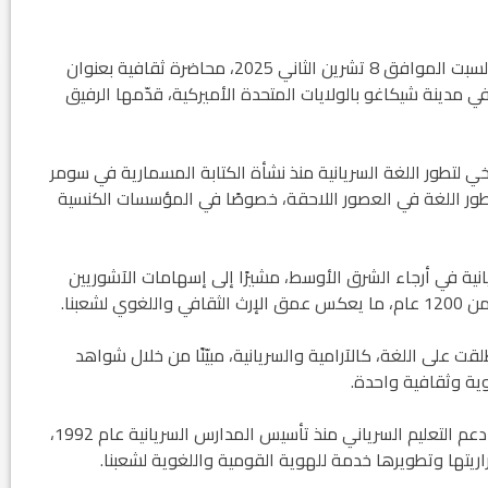
نظّمت حركتنا الديمقراطية الآشورية (زوعا) مساء يوم السبت الموافق 8 تشرين الثاني 2025، محاضرة ثقافية بعنوان
 مدينة شيكاغو بالولايات المتحدة الأميركية، قدّمها الرفيق
 لتطور اللغة السريانية منذ نشأة الكتابة المسمارية في سومر
لى تطور اللغة في العصور اللاحقة، خصوصًا في المؤسسات الكنسية
انية في أرجاء الشرق الأوسط، مشيرًا إلى إسهامات الآشوريين
شعبنا.
 على اللغة، كالآرامية والسريانية، مبيّنًا من خلال شواهد
ية وثقافية واحدة.
كما أشار إلى جهود الحركة الديمقراطية الآشورية في دعم التعليم السرياني منذ تأسيس المدارس السريانية عام 1992،
ريتها وتطويرها خدمة للهوية القومية واللغوية لشعبنا.