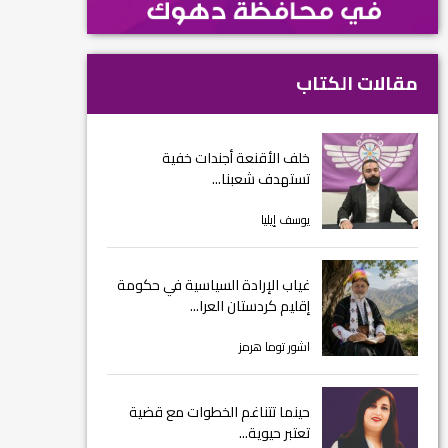
مقالات الكتاب
خلف الأقنعة أجندات خفية
تستهدف شعبنا...
يوسف إيليا
غياب الإرادة السياسية في حكومة
إقليم كردستان العرا...
اشور توما هرمز
حينما تتناغم الخطوات مع قضية
تعتبر حيوية...