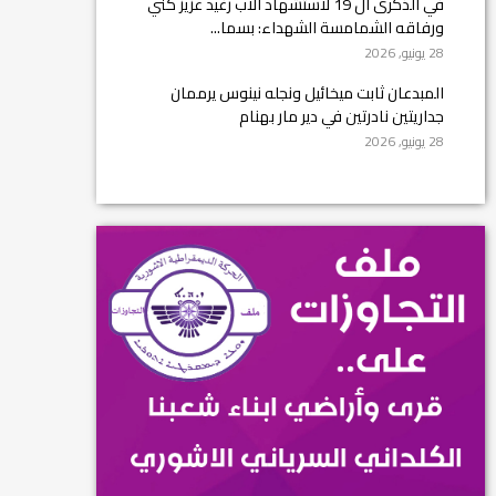
في الذكرى ال 19 لاستشهاد الأب رغيد عزيز كني
ورفاقه الشمامسة الشهداء: بسما...
28 يونيو, 2026
المبدعان ثابت ميخائيل ونجله نينوس يرممان
جداريتين نادرتين في دير مار بهنام
28 يونيو, 2026