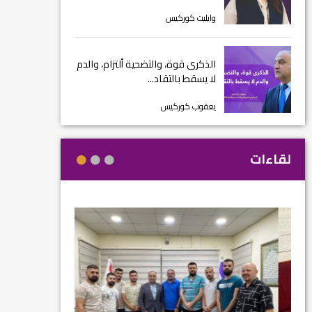
وايليت كوركيس
الذكرى قوة، والتضحية ألتزام، والدم
لا يسقط بالتقاد...
يعقوب كوركيس
لقاءات