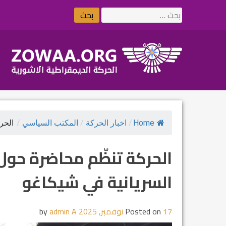
Ski
البحث
t
عن:
conten
Home
/
اخبار الحركة
/
المكتب السياسي
/
الحر
الحركة تنظّم محاضرة حول 
السريانية في شيكاغو
17 نوفمبر, 2025
Posted on
by
admin A