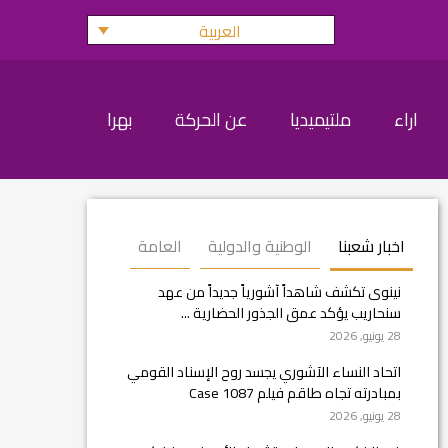
العربية
اراء
ملتيميديا
عن الحركة
بهرا
اخبار شعبنا
الوطنية والدولية
العامة
نينوى تكشف شاهداً آشورياً جديداً من عهد
سنحاريب يؤكد عمق الجذور الحضارية ...
28 يونيو, 2026
اتحاد النساء الآشوري يجسد روح الإسناد القومي
بمبادرته تجاه طاقم فيلم Case 1087
28 يونيو, 2026