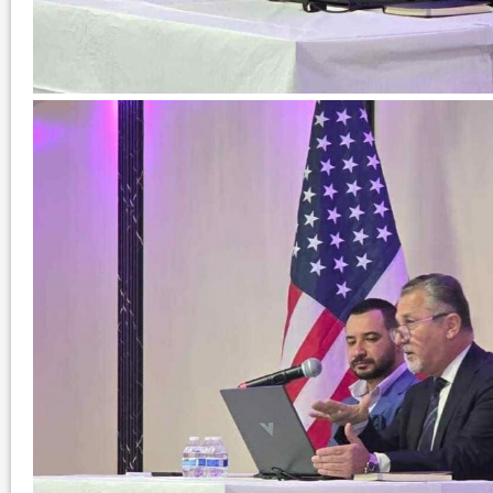
ود الأثرية.. زوعا أورغ في
الكاتب والباحث يعقوب ابونا .. الكتابة مسؤول
كبير...