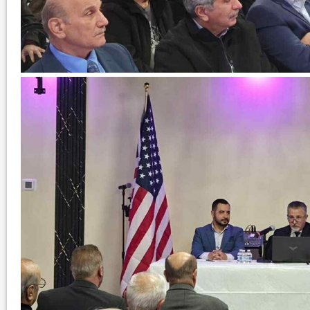
في العدد الجديد من صحيفة بهرا (658): هل
انتهت عملي...