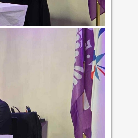
مشروع إنقاذ مدينة النمر
م...
رفيق السكرتير العام يستقبل فرع اربيل لاتحاد
طل...