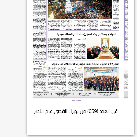
في العدد (659) من بهرا : انقضى عام النصر… م...
انتهت عملي...