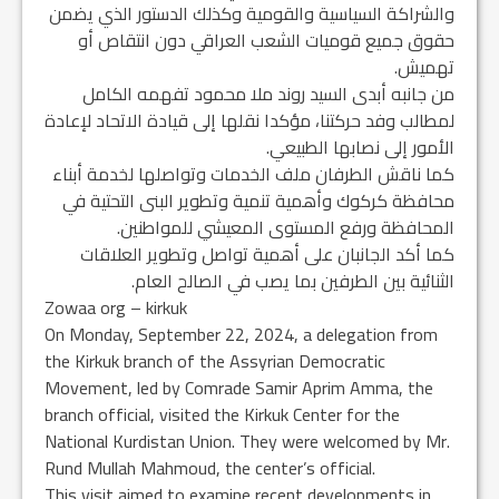
والشراكة السياسية والقومية وكذلك الدستور الذي يضمن
حقوق جميع قوميات الشعب العراقي دون انتقاص أو
تهميش.
من جانبه أبدى السيد روند ملا محمود تفهمه الكامل
لمطالب وفد حركتنا، مؤكدا نقلها إلى قيادة الاتحاد لإعادة
الأمور إلى نصابها الطبيعي.
كما ناقش الطرفان ملف الخدمات وتواصلها لخدمة أبناء
محافظة كركوك وأهمية تنمية وتطوير البنى التحتية في
المحافظة ورفع المستوى المعيشي للمواطنين.
كما أكد الجانبان على أهمية تواصل وتطوير العلاقات
الثنائية بين الطرفين بما يصب في الصالح العام.
Zowaa org – kirkuk
On Monday, September 22, 2024, a delegation from
the Kirkuk branch of the Assyrian Democratic
Movement, led by Comrade Samir Aprim Amma, the
branch official, visited the Kirkuk Center for the
National Kurdistan Union. They were welcomed by Mr.
Rund Mullah Mahmoud, the center’s official.
This visit aimed to examine recent developments in