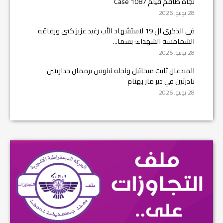
تجاه طاقم فيلم Case 1087
28 يونيو, 2026
في الذكرى ال 19 لاستشهاد الأب رغيد عزيز كني ورفاقه
الشمامسة الشهداء: بسما...
28 يونيو, 2026
المبدعان ثابت ميخائيل ونجله نينوس يرممان جداريتين
نادرتين في دير مار بهنام
28 يونيو, 2026