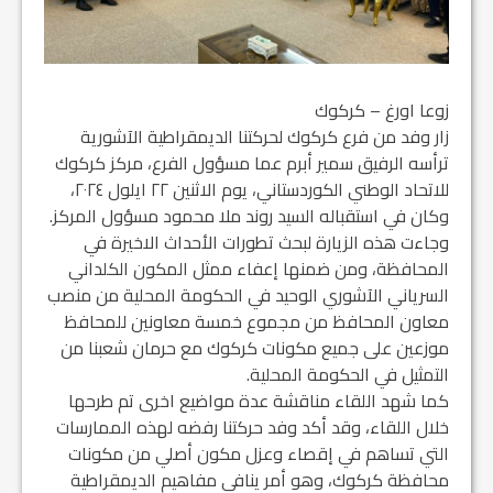
زوعا اورغ – كركوك
زار وفد من فرع كركوك لحركتنا الديمقراطية الآشورية
ترأسه الرفيق سمير أبرم عما مسؤول الفرع، مركز كركوك
للاتحاد الوطني الكوردستاني، يوم الاثنين ٢٢ ايلول ٢٠٢٤،
وكان في استقباله السيد روند ملا محمود مسؤول المركز.
وجاءت هذه الزيارة لبحث تطورات الأحداث الاخيرة في
المحافظة، ومن ضمنها إعفاء ممثل المكون الكلداني
السرياني الآشوري الوحيد في الحكومة المحلية من منصب
معاون المحافظ من مجموع خمسة معاونين للمحافظ
موزعين على جميع مكونات كركوك مع حرمان شعبنا من
التمثيل في الحكومة المحلية.
كما شهد اللقاء مناقشة عدة مواضيع اخرى تم طرحها
خلال اللقاء، وقد أكد وفد حركتنا رفضه لهذه الممارسات
التي تساهم في إقصاء وعزل مكون أصلي من مكونات
محافظة كركوك، وهو أمر ينافي مفاهيم الديمقراطية