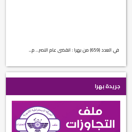
في العدد (659) من بهرا : انقضى عام النصر… م...
في العدد ا
جريدة بهرا