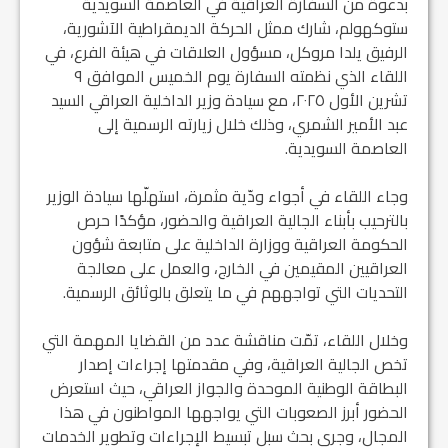
بدعوة من السفارة العراقية في العاصمة السويدية
ستوكهولم، شارك ممثل الحركة الديمقراطية الآشورية،
الرفيق يلدا مروكل، مسؤول العلاقات في هيئة الفرع، في
اللقاء الذي نظمته السفارة يوم الخميس الموافق ٩
تشرين الأول ٢٠٢٥، مع سيادة وزير الداخلية العراقي السيد
عبد الأمير الشمري، وذلك خلال زيارته الرسمية إلى
العاصمة السويدية.
وجاء اللقاء في أجواء ودّية مثمرة، استهلّها سيادة الوزير
بالترحيب بأبناء الجالية العراقية والحضور، مؤكدًا حرص
الحكومة العراقية ووزارة الداخلية على متابعة شؤون
العراقيين المقيمين في الخارج، والعمل على معالجة
التحديات التي تواجههم في ما يتعلق بالوثائق الرسمية.
وخلال اللقاء، تمّت مناقشة عدد من القضايا المهمة التي
تخص الجالية العراقية، وفي مقدمتها إجراءات إصدار
البطاقة الوطنية الموحدة والجواز العراقي، حيث استعرض
الحضور أبرز الصعوبات التي يواجهها المواطنون في هذا
المجال، وجرى بحث سبل تبسيط الإجراءات وتطوير الخدمات