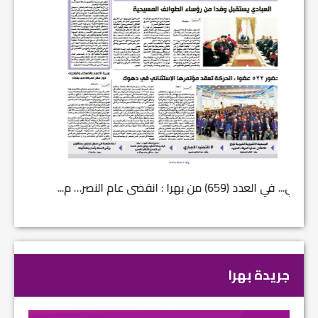
في العدد (659) من بهرا : انقضى عام النصر… م...
في العدد ا
جريدة بهرا