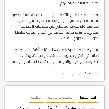
القنصلية لتلبية احتياجاتهم.
وحضر اللقاء القائم بالأعمال في السفارة العراقية الدكتور
محمد عدنان محمود، إلى جانب عدد من ممثلي الأحزاب
العراقية والآشورية وممثلين عن منظمات المجتمع
المدني، واستمر قرابة الساعة في أجواء إيجابية سادها
الحوار البنّاء وروح التعاون.
وتأتي مشاركة الحركة في هذا اللقاء تأكيدًا على نهجها
الدائم في تمثيل هموم أبناء شعبنا والجالية، ومتابعة
قضاياهم الوطنية والقومية في مختلف المحافل الرسمية.
Posted in
قواطع المهجر
اخبار شعبنا
الوطنية والدولية
العامة
نينوى تكشف شاهداً آشورياً جديداً من عهد سنحاريب يؤكد