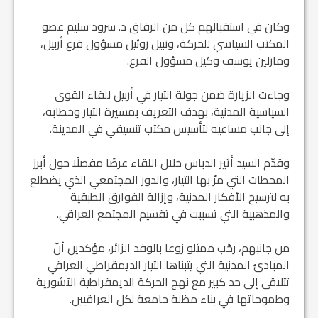
وكان في استقبالهم كل من الرفاق د. سرود سليم عضو
المكتب السياسي للحركة، ونبيل روئيل مسؤول فرع أربيل،
ومارلين يوسف وكيل مسؤول الفرع.
وجاءت الزيارة ضمن جولة التيار في أربيل للقاء القوى
السياسية المدنية، بهدف التعريف بمسيرة التيار وخطابه،
إلى جانب مساعيه لتأسيس مكتب تنسيقي في المدينة.
وقدّم السيد أثير الدباس خلال اللقاء عرضًا مفصلًا حول أبرز
المحطات التي مرّ بها التيار، والدور المجتمعي الذي يضطلع
به لترسيخ الأفكار المدنية، وإزالة الفوارق الطبقية
والمذهبية التي تسببت في تقسيم المجتمع العراقي.
من جانبهم، رحّب ممثلو زوعا بالوفد الزائر، مؤكدين أنّ
المبادئ المدنية التي يتبناها التيار الديمقراطي العراقي
تتلاقى إلى حد كبير مع نهج الحركة الديمقراطية الآشورية
وطموحاتها في بناء مظلة جامعة لكل العراقيين.