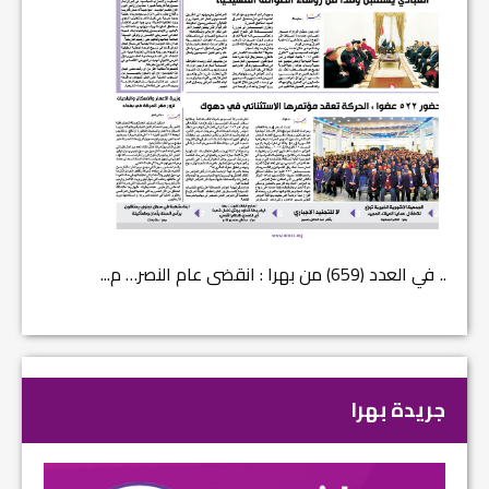
في العدد (659) من بهرا : انقضى عام النصر… م...
في العدد ا
جريدة بهرا