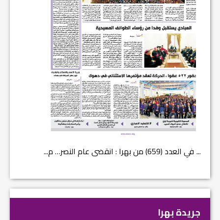
في العدد (659) من بهرا : انقضى عام النصر… م...
في العدد ا
جريدة بهرا