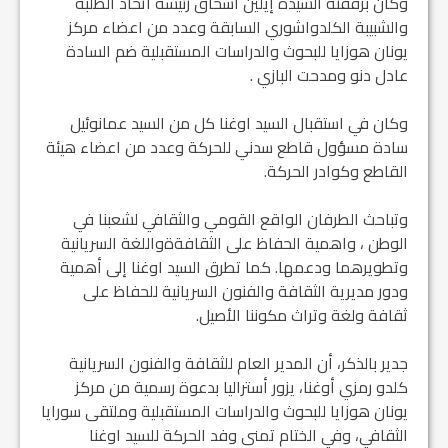
وكان برفقته السيدة إيلين اسحاق رئيسة اتحاد الطلبة
والشبيبة الكلدواشوري السابقة وعدد من اعضاء مركز
يونان هوزايا للبحوث والدراسات المستقبلية ضم السادة
عادل دنو ومدحت البازي .
وكان في استقبال السيد اوغنا كل من السيد عمانوئيل
سادة مسؤول قاطع سدني للحركة وعدد من اعضاء هيئة
القاطع وكوادر الحركة.
وتباحث الطرفان الواقع القومي والثقافي لشعبنا في
الوطن ، واهمية الحفاظ على الثقافةةواللغة السريانية
وتطويرهما ودعمها. كما تطرق السيد اوغنا إلى أهمية
ودور مديرية الثقافة والفنون السريانية للحفاظ على
ثقافة ولغة وتراث مكوننا الأصيل.
جدير بالذكر، أن المدير العام للثقافة والفنون السريانية
كلدو رمزي أوغنا، يزور أستراليا بدعوة رسمية من مركز
يونان هوزايا للبحوث والدراسات المستقبلية وملتقى سورايا
الثقافي، وفي الختام تمنى وفد الحركة للسيد اوغنا