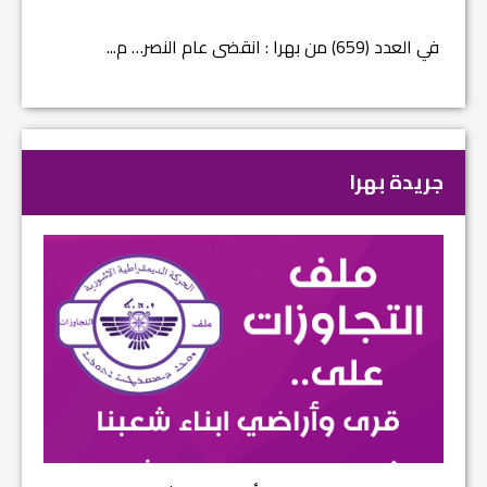
في العدد (659) من بهرا : انقضى عام النصر… م...
في العدد ا
جريدة بهرا