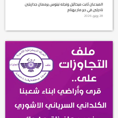
المبدعان ثابت ميخائيل ونجله نينوس يرممان جداريتين
نادرتين في دير مار بهنام
28 يونيو, 2026