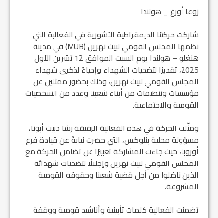
زوعا أورغ _ هولندا
شاركت حركتنا الديمقراطية الآشورية في الفعالية التي
نظمها المجلس القومي لبيث نهرين (MUB) في مدينة
هنغلو – هولندا يوم السبت الموافق 12 تشرين الأول
2025، تقديرًا لتضحيات الشهداء وإحياءً لذكرى شهداء
المجلس القومي لبيث نهرين، وذلك بحضور ممثلين عن
مؤسسات وتنظيمات من أبناء شعبنا وعدد من الشخصيات
القومية والاجتماعية.
ومثّلت الحركة في هذه الفعالية الرفيقة رشا دبيث أبونا،
مسؤولة محلية بنلوكس، التي حضرت نيابةً عن قيادة فرع
أوروبا، حيث جاءت المشاركة تعبيرًا عن تضامن الحركة مع
المجلس القومي لبيث نهرين وإجلالًا لتضحيات شهدائه
الذين ناضلوا من أجل قضية شعبنا وحقوقه القومية
المشروعة.
تضمنت الفعالية كلمات تأبينية وأناشيد قومية ووقفة