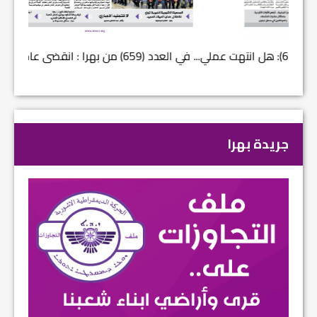
في العدد (659) من بهرا : انقضى عام النصر… م...
في العدد ا
جريدة بهرا