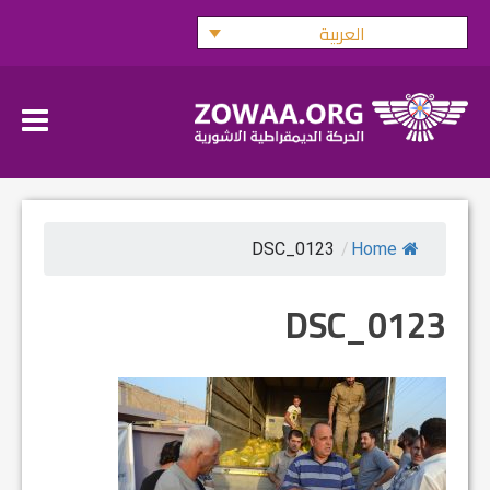
Ski
العربية
t
conten
DSC_0123
/
Home
DSC_0123