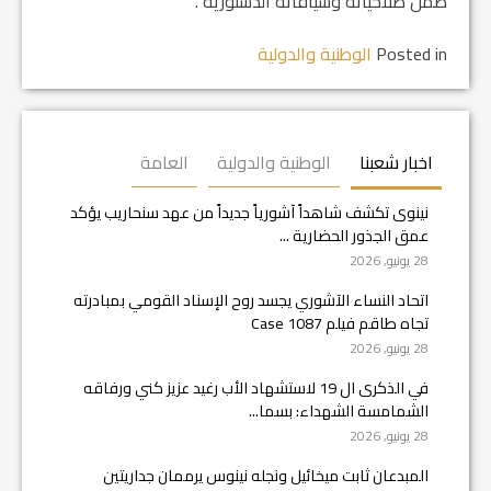
ضمن صلاحياته وسياقاته الدستورية”.
Posted in
الوطنية والدولية
اخبار شعبنا
الوطنية والدولية
العامة
نينوى تكشف شاهداً آشورياً جديداً من عهد سنحاريب يؤكد
عمق الجذور الحضارية ...
28 يونيو, 2026
اتحاد النساء الآشوري يجسد روح الإسناد القومي بمبادرته
تجاه طاقم فيلم Case 1087
28 يونيو, 2026
في الذكرى ال 19 لاستشهاد الأب رغيد عزيز كني ورفاقه
الشمامسة الشهداء: بسما...
28 يونيو, 2026
المبدعان ثابت ميخائيل ونجله نينوس يرممان جداريتين