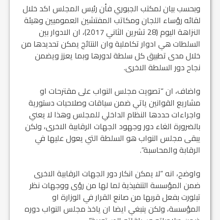
وبحسب بيان لمكتب الجبوري فأن رئيس المجلس اكد خلال
لقائه رؤساء اللجان ومكاتب المفتشين العموميين وهيئة
النزاهة اليوم (28 تشرين الثاني 2017)، ان الادوار بين
السلطات هي ادوار تكاملية وان النتائج يمكن تحديدها من
خلال مدى تطبيق كل سلطة لدورها وبما يعزز ويضمن
نجاح دور السلطة الاخرى.
واضاف، ان “تصويت مجلس النواب على مقترحات او
مشاريع القوانين ياتي ضمن سياقات وصلاحيات دستورية
واجراءات حددها النظام الداخلي للمجلس وهذا لا يعني
بالضرورة الغاء دور وجهود الجهات الرقابية الاخرى، ولكن
يبقى مجلس النواب هو السلطة التي يعول عليها في
الرقابة والمحاسبة”.
واوضح، انه “لا يمكن انكار دور الجهات الرقابية الاخرى
ضمن المؤسسة التنفيذية لما لها من رؤى ووجهات نظر
تبلورت بفعل قربها من صانع القرار في الوزارة او
المؤسسة، ولكن ينبغي ايضا ان ياخذ مجلس النواب دوره