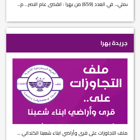
في العدد (659) من بهرا : انقضى عام النصر… م...
في العدد ا
جريدة بهرا
ملف التجاوزات على قرى وأراضي ابناء شعبنا الكلداني ...