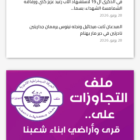
في الذكرى ال 19 لاستشهاد الأب رغيد عزيز كني ورفاقه
الشمامسة الشهداء: بسما...
28 يونيو, 2026
المبدعان ثابت ميخائيل ونجله نينوس يرممان جداريتين
نادرتين في دير مار بهنام
28 يونيو, 2026