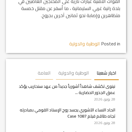
القوات الأمنية عيارات نارية على المحتجين الغاضبين في
بلدة رانية غربي السليمانية ، ما أسفر عن مقتل خمسة
متظاهرين وإصابة نحو ثمانين آخرين بجروح.
Posted in
الوطنية والدولية
اخبار شعبنا
الوطنية والدولية
العامة
نينوى تكشف شاهداً آشورياً جديداً من عهد سنحاريب يؤكد
عمق الجذور الحضارية ...
28 يونيو, 2026
اتحاد النساء الآشوري يجسد روح الإسناد القومي بمبادرته
تجاه طاقم فيلم Case 1087
28 يونيو, 2026