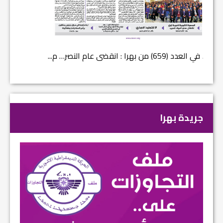
في العدد (659) من بهرا : انقضى عام النصر… م...
في العدد ا
جريدة بهرا