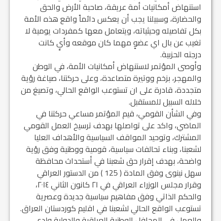
استنهاض أمكانيات أمة عريقة، صاحبة الأرض والحق
والحضارة، وسبيلنا يجب أن يعكس دائماً واقع هذه الأمة
بكل تفاصيله وحيثياته، ويتعامل معها كمفردات يومية لا
تغيب عن بال اي عضوٍ مهما كان موقعه وأيٍ كانت
درجته الحزبية.
وأوصى المؤتمر لاستنهاض أمكانيات الأمة، في الوطن
والمهجر، بزخم ووتيرة متصاعدة، وعلى حركتنا، صياغة رؤية
متجددة، قادرة على ان تستوعب الواقع الحالي، وتصيغ من
خلاله السبيل للمستقبل.
وفي الشأن القومي، قيم المؤتمر مساعي حركتنا في
الماضي، واكد على تواصلها بهدف ترسيخ العمل القومي
المشترك، وتوحيد المواقف السياسية والأهداف العليا
لشعبنا، وبناء تحالفات سياسية، قومية ووطنية وفق رؤية
واضحة، بهدف إقرار حق شعبنا في أستحداث محافظة
سهل نينوى وفق المادة ( 125 ) من الدستور العراقي
وقرار مجلس الوزراء العراقي في ٢١ كانون الثاني ٢٠١٤،
والحكم الذاتي وفق مفاهيم سياسية جديدة وعصرية
تستوعب الواقع الحالي لشعبنا في اقليم كوردستان العراق.
والعمل في المحافل الوطنية العراقية والدولية ولدى