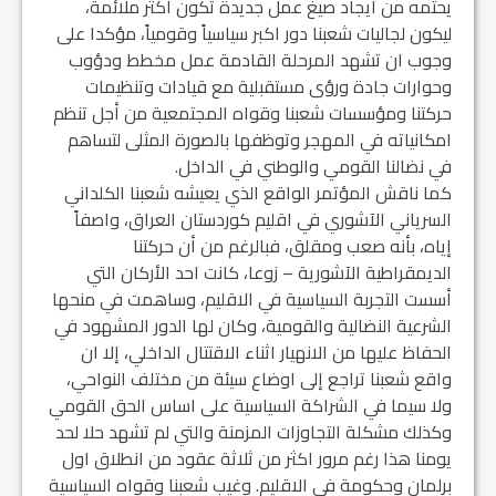
يحتمه من ايجاد صيغ عمل جديدة تكون اكثر ملائمة،
ليكون لجاليات شعبنا دور اكبر سياسياً وقومياً، مؤكدا على
وجوب ان تشهد المرحلة القادمة عمل مخطط ودؤوب
وحوارات جادة ورؤى مستقبلية مع قيادات وتنظيمات
حركتنا ومؤسسات شعبنا وقواه المجتمعية من أجل تنظم
امكانياته في المهجر وتوظفها بالصورة المثلى لتساهم
في نضالنا القومي والوطني في الداخل.
كما ناقش المؤتمر الواقع الذي يعيشه شعبنا الكلداني
السرياني الآشوري في اقليم كوردستان العراق، واصفاً
إياه، بأنه صعب ومقلق، فبالرغم من أن حركتنا
الديمقراطية الآشورية – زوعا، كانت احد الأركان التي
أسست التجربة السياسية في الاقليم، وساهمت في منحها
الشرعية النضالية والقومية، وكان لها الدور المشهود في
الحفاظ عليها من الانهيار اثناء الاقتتال الداخلي، إلا ان
واقع شعبنا تراجع إلى اوضاع سيئة من مختلف النواحي،
ولا سيما في الشراكة السياسية على اساس الحق القومي
وكذلك مشكلة التجاوزات المزمنة والتي لم تشهد حلا لحد
يومنا هذا رغم مرور اكثر من ثلاثة عقود من انطلاق اول
برلمان وحكومة في الاقليم. وغيب شعبنا وقواه السياسية