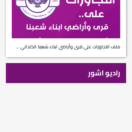
ملف التجاوزات على قرى وأراضي ابناء شعبنا الكلداني ...
راديو اشور