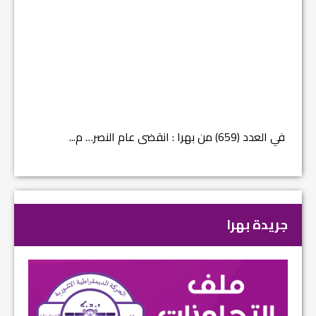
في العدد (659) من بهرا : انقضى عام النصر… م...
في العدد ا
جريدة بهرا