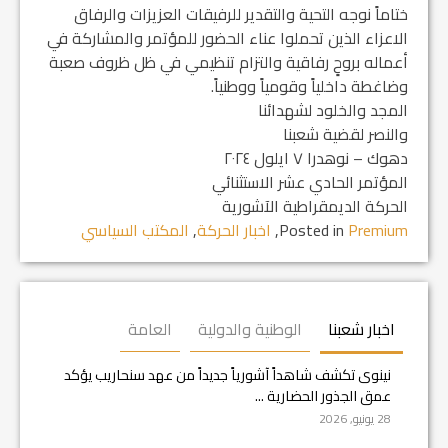
ختاماً نوجه التحية والتقدير للرفيقات العزيزات والرفاق
الاعزاء الذين تحملوا عناء الحضور للمؤتمر والمشاركة في
أعماله بروحٍ رفاقية والتزام تنظيمي في ظل ظروف صعبة
وضاغطة داخلياً وقومياً ووطنياً.
المجد والخلود لشهدائنا
والنصر لقضية شعبنا
دهوك – نوهدرا ٧ ايلول ٢٠٢٤
المؤتمر الحادي عشر الاستثنائي
الحركة الديمقراطية الآشورية
Premium
Posted in
,
اخبار الحركة
,
المكتب السياسي
اخبار شعبنا
الوطنية والدولية
العامة
نينوى تكشف شاهداً آشورياً جديداً من عهد سنحاريب يؤكد
عمق الجذور الحضارية ...
28 يونيو, 2026