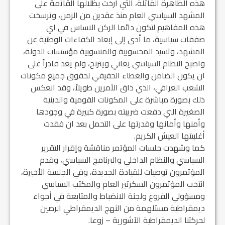
هذه الظاهرة القاتلة، التي أرخت بظلالها القاتمة على
المشهد السياسي العام منذ عقدين من الزمن، وترسخت
هذه المفاهيم لتكون دائما الركن الاساس في اي
صفقات سياسية، ما أدى إلى إبعاد الكفاءات الوطنية عن
المشهد، وتسيد المحسوبية والمنسوبية مؤسسات الدولة،
واصبح النظام السياسي يعاني ويترنح، ولم يعد قادراً على
ان يكون الضامن والغطاء الحقيقي لحقوق جميع مكونات
الشعب العراقي، الذي ذاق الأمرين طويلاً، وقد انعكس
ذلك بصورة مباشرة على المكونات القومية والدينية
الصغيرة التي دفعت ضريبته بصورة كبيرة في وجودها
وأمنها وأمانها وقدرتها على التحمل بعد ان فقدت
أغلبيتها العيش الكريم.
كما وشهدت جلسات المؤتمر مناقشة وإقرار التقرير
السياسي والنظام الداخلي والبرنامج السياسي، وقدم
المؤتمرون توصيات للقيادة الجديدة، وفي الجلسة الأخيرة،
انتخب المؤتمرون السكرتير العام والمكتب السياسي
ومسؤولي الفروع ولجنة الانضباط والمتابعة في أجواء
ديمقراطية مستلهمة من النهج الديمقراطي الرصين
لحركتنا الديمقراطية الآشورية – زوعا.