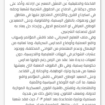
الفاعلة والحقيقية عن التمثيل المعبر عن ارادته. وأكد على
مضي حركتنا في الدفاع عن الحقوق الشرعية لشعبنا وحقه
في استرجاع القرى والأراضي المتجاوز عليها في مناطق
اربيل ودهوك، بالطرق الرسمية، والقانونية، وعلى الصعيدين
الوطني العراقي او المجتمع الدولي. وإيجاد حل يعاد به
الحق لاصحابه الشرعيين.
وفي ملف التعليم السرياني، فقد ناقش المؤتمر بإسهاب
واقع العملية وأوضاع المدارس السريانية، وما تعانيه من
الإهمال وعدم الاهتمام من النواحي المختلفة، ووجود
عشرات الشواغر في الهيئات التعليمية والتدريسية، دون
تعيينات جديدة منذ عقد من الزمن رغم كونها مدارس
حكومية رسمية، وفي ظل الظروف الصعبة التي يعيشها
شعبنا من هجرة وترك الوظيفة، والإحالة إلى التقاعد.
وعلى الصعيد الوطني العراقي، ناقش المؤتمر واقع
شعبنا، ما آلت اليه الأوضاع السياسية والأمنية
والاقتصادية، وتفشي ظاهرة القوى العسكرية الموازية
للدولة، وضعف القانون، وما رافق ذلك من هجرة
مستمرة بوتيرة متصاعدة بعد العام ٢٠٠٣، حيث فقد شعبنا
وجوده في اغلب مناطق العاصمة بغداد، وبقية