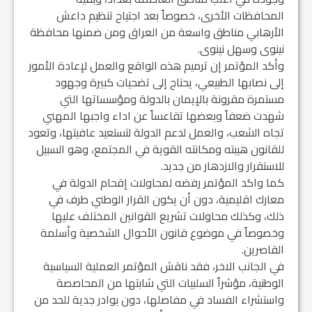
المحافظات الأخرى، خصوصاً بعد اجتياح تنظيم داعش
الأرهابي مناطق واسعة من العراق ومن ضمنها محافظة
نينوى وسهل نينوى.
وأكد المؤتمر إن ترميم هذه الواقع والعمل لإعادة الأمور
إلى نصابها الطبيعي، يحتاج إلى تضحيات كبيرة وجهود
مستمرة مقرونة بالإيمان بالدولة ومؤسساتها التي
شهدت ضعفاً وبعضها تقاعساً عن اداء واجبها المهني
تجاه الشعب، والعمل لدعم الدولة لتستعيد عافيتها، وتعود
للقانون هيبته ومكانته القوية في المجتمع، وهو السبيل
للاستقرار والازدهار من جديد.
كما واكد المؤتمر رفضه لمحاولات إقحام الدولة في
معارك اقليمية، دون أن يكون القرار الوطني طرف في
ذلك، وكذلك محاولات تشريع القوانين المختلف عليها
وخصوصاً في موضوع قانون الأحوال الشخصية وأسلمة
القاصرين.
في الجانب الاخر، فقد ناقش المؤتمر العملية السياسية
الوطنية، مؤشراً السلبيات التي شابتها من المحاصصة
واستشراء الفساد في مفاصلها، دون بوادر جدية للحد من