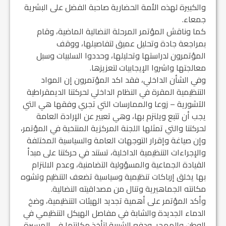
والكبيرة لهذه الأمة الحضارية صاحبة الفضل على البشرية
جمعاء.
كما وناقش المؤتمر المرحلة النضالية الماضية، وقام
بمراجعة جادة وتحليل عميق لتفاصيلها، ووقف
المؤتمرون لدراستها وتحليلها، وحددوا السلبيات وسبل
معالجتها واشروا الإيجابيات لتعزيزها.
وفي الشأن الداخلي، فقد اكد المؤتمرون إن المواد
التنظيمية المقرة في النظام الداخلي لحركتنا الديمقراطية
الآشورية – زوعا والممارسات التي تجري وفقها هي التي
يجب أن تتبع ويلتزم بها، وهي تعبير عن الإرادة العامة
لحركتنا والتي تمثلها اللجنة المركزية المنتخبة في المؤتمر،
وإن صياغة وإقرار التوجهات العامة والسياسية المختلفة
والإجراءات التنظيمية الداخلية، تستند في حركتنا على مبدأ
القيادة الجماعية والمسؤولية التضامنية، وعدم الالتزام
بها يخلق إرباكات تنظيمية وسياسية تضعف التنظيم وتشوه
مكانته الجماهيرية وتنال من مصداقيته النضالية.
وأكد المؤتمر على أهمية تجديد الهيئات التنظيمية، وضخ
الدماء الجديدة والشابة في مفاصل الهيكل التنظيمي في
الوطن والمهجر، ودفع الشبيبة لتأخذ مكانتها في المسيرة