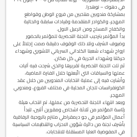
في دهوك – نوهدرا.
بمشاركة مندوبين منتخبين من فروع الوطن وقواطع
المهجر، والكوادر المتقدمة وقيادات سابقة والحالية
والكفاح المسلح ومن الرعيل الاول.
بدأ المؤتمر بترحيب اللجنة التحضرية للمؤتمر بالحضور
وضيوف الشرف وتلا ذلك الوقوف دقيقة صمت إجلالاً على
ارواح شهداء شعبنا الكلداني السرياني الآشوري وشهداء
حركتنا وشهداء الحرية في كل مكان.
ثم تلت اللجنة التحضرية تقريرها والذي شرحت فيه آليات
عملها والسياقات التي اتّبعتها خلال الفترة الماضية،
وأشارت فيه إلى عملية انتخابات المندوبين من خلال عقد
الكونفرانسات للجان المحلية في مختلف الفروع، ومندوبي
المهجر.
وبعد انتهاء اللجنة التحضرية من عملها، تم انتخاب هيئة
رئاسة المؤتمر من ثلاثة اشخاص ومقررين أثنين، لتبدأ
أعمال المؤتمر في جو ديمقراطي ملتزم بالروحية الرفاقية
بأشرف لجنة من دائرة شؤون الاحزاب والتنظيمات السياسية
في المفوضية العليا المستقلة للانتخابات.