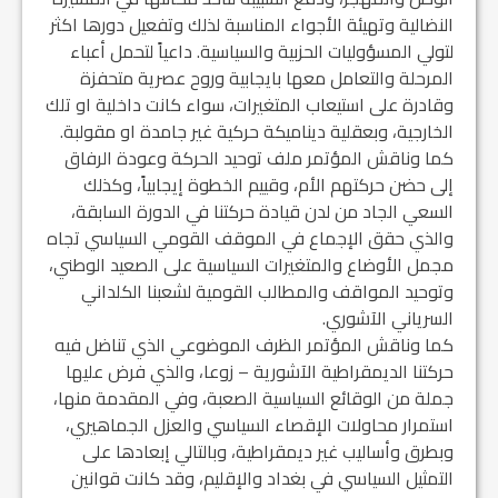
النضالية وتهيئة الأجواء المناسبة لذلك وتفعيل دورها اكثر
لتولي المسؤوليات الحزبية والسياسية. داعياً لتحمل أعباء
المرحلة والتعامل معها بايجابية وروح عصرية متحفزة
وقادرة على استيعاب المتغيرات، سواء كانت داخلية او تلك
الخارجية، وبعقلية ديناميكة حركية غير جامدة او مقولبة.
كما وناقش المؤتمر ملف توحيد الحركة وعودة الرفاق
إلى حضن حركتهم الأم، وقييم الخطوة إيجابياً، وكذلك
السعي الجاد من لدن قيادة حركتنا في الدورة السابقة،
والذي حقق الإجماع في الموقف القومي السياسي تجاه
مجمل الأوضاع والمتغيرات السياسية على الصعيد الوطني،
وتوحيد المواقف والمطالب القومية لشعبنا الكلداني
السرياني الآشوري.
كما وناقش المؤتمر الظرف الموضوعي الذي تناضل فيه
حركتنا الديمقراطية الآشورية – زوعا، والذي فرض عليها
جملة من الوقائع السياسية الصعبة، وفي المقدمة منها،
استمرار محاولات الإقصاء السياسي والعزل الجماهيري،
وبطرق وأساليب غير ديمقراطية، وبالتالي إبعادها على
التمثيل السياسي في بغداد والإقليم، وقد كانت قوانين