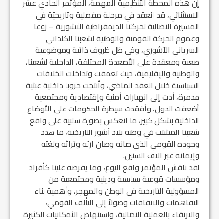
إن هذه المحطة التنظيمية المهمة، المؤتمر الحادي عشر
الاستثنائي، قد انعقد في مرحلة مفصلية وتاريخيّة في
المسيرة النضالية لحركتنا الديمقراطية الآشورية – زوعا
وعموم الحركة القومية والوطنية لشعبنا الكلداني
السرياني الآشوري، وفي ظل ظروف ذاتية وموضوعية
صعبة ومعقدة على الأصعدة المختلفة، الداخلية لشعبنا،
والوطنية والإقليمية، حيث تعمقت وتداخلت الخلافات
السياسية خلال العقد الماضي، وأنتجت حروبا داخلية عبثية
مدمرة، أدت إلى انهيارات أمنية وإقتصادية ومجتمعية
أضعفت الدول، وأفقدت سيطرة الحكومات على الأوضاع
الداخلية بشكل كبير، ما انعكس بصورة سلبية على واقع
شعبنا المشتت في وطنه بلاد آشور التاريخية، ما هدد
وجوده القومي الذي صانه وصان ارثه وتراثه ولغته
وإيمانه عبر الاف السنين.
لقد ناقش المؤتمر واقع اليوم، وما يفرضه علينا كأفراد
ومؤسسات قومية سياسية ودينية ومجتمعية من
المسؤولية التاريخية في الوطن والمهجر، وأهمية بناء
التفاهمات والاتفاقات وصولاً إلى التألف القومي،
والارتقاء بالعملية النضالية، واستنهاض الأمكانيات الكثيرة