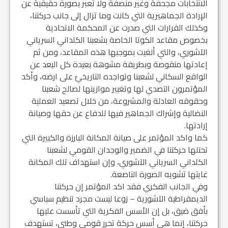
الانتخابات مجحفة وغير منصفة ولا تعبر بصورة حقيقية عن
الإرادة الجماهيرية التي كانت وما تزال إلى جانب حركتنا،
وكذلك القرارات التي صدرت عن المحكمة الاتحادية
بخصوص مقاعد الكوتا الخاصة بشعبنا الكلداني السرياني
الآشوري، والتي ألغيت بموجبها هذه المقاعد، ومن ثم
إعادتها منقوصة وبطريقة مشوهة بعيدة كل البعد عن
الواقع السكاني لشعبنا وتواجده التاريخيّ على ارضه، وأكد
المؤتمرون التصدي لها وتغيير موازينها لصالح شعبنا
وحقوقه العادلة والمشروعة، من خلال تصعيد العملية
النضالية وإشراك الجماهير فيها للدفاع عن حقها وصيانة
إرادتها.
كما واكد المؤتمر على صيانة المكانة البارزة والكبيرة التي
تحتلها حركتنا في الضمير والوجدان القومي لشعبنا
الكلداني السرياني الآشوري، وإن استهداف تلك المكانة
غايتها تشويه الصورة الناصعة.
وفي الجانب الفكري فقد اكد المؤتمر إن حركتنا
الديمقراطية الآشورية – زوعا ليست مجرد تنظيم سياسي
بأفق ضيق، بل إن الأسس الفكرية التي تأسست عليها
حركتنا، إنما هي أسس حركة تحرر قومي وطني، تستهدف