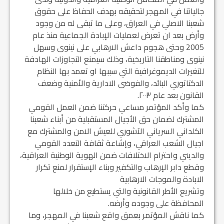
جالياتنا في المهجر لتحقيقه بهدف الحفاظ على حقوق
شعبنا الاصلي في العراق، وعلى ما تبقى له من وجود
وأرض بعد ان تعرض لعمليات الإبادة الجماعية منذ عام
2005 وحتى هجوم داعش الارهابي على نينوى وسهل
نينوى ومناطقنا التاريخية، وذلك سيمنع التجاوزات الهادفة
للتغيرات الديموغرافية التي سببها او تعمد بها النظام
الدكتاتوري البائد، والفوضى الادارية والأمنية وضعف
القانون بعد عام ٢٠٠٣.
كما وأكد المؤتمر مساعي حركتنا ضمن العمل القومي
المشترك لضمان حق الأجيال المستقبلية من أبناء شعبنا
الكلداني السرياني الآشوري للعيش الامن والمشترك مع
اجيال الشعب العراقي، وإشاعة ثقافة التعدد القومي
والديني واحترام الاختلافات ضمن الهوية الوطنية العراقية،
وقطع دابر الإرهاب والتكفير وبناء الإستقرار لمنع تكرار
الابادة والموجات الارهابية
وتشريع الأطر القانونية والتي يستطيع من خلالها
المحافظة على وجوده وأرضه.
كما ناقش المؤتمر بعمق واقع شعبنا في المهجر، وما