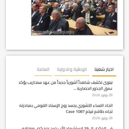
اخبار شعبنا
الوطنية والدولية
العامة
نينوى تكشف شاهداً آشورياً جديداً من عهد سنحاريب يؤكد
عمق الجذور الحضارية ...
28 يونيو, 2026
اتحاد النساء الآشوري يجسد روح الإسناد القومي بمبادرته
تجاه طاقم فيلم Case 1087
28 يونيو, 2026
في الذكرى ال 19 لاستشهاد الأب رغيد عزيز كني ورفاقه