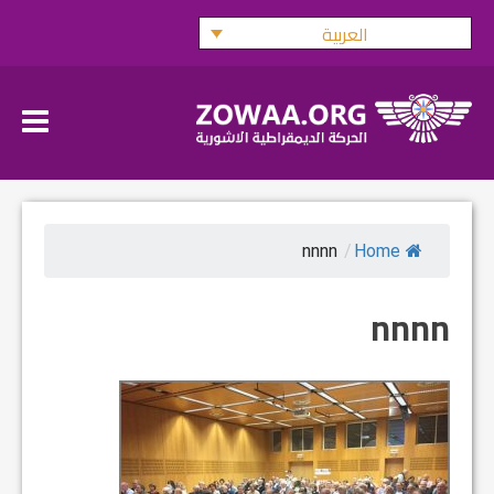
Ski
العربية
t
conten
nnnn
/
Home
nnnn