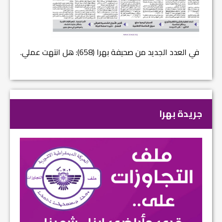
في العدد الجديد من صحيفة بهرا (658): هل انتهت عملي...
في العدد (659) من بهرا : ا
جريدة بهرا