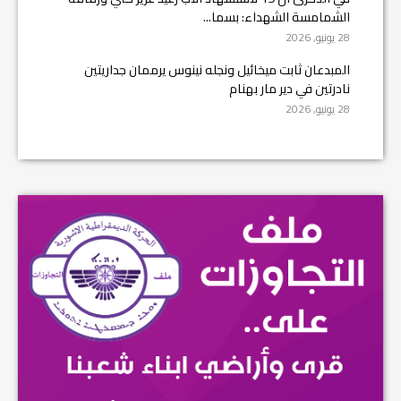
الشمامسة الشهداء: بسما...
28 يونيو, 2026
المبدعان ثابت ميخائيل ونجله نينوس يرممان جداريتين
نادرتين في دير مار بهنام
28 يونيو, 2026