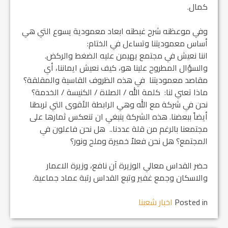
كمال.
وفي موعظنه شرح غبطته ابعاد معمودية يسوع التي هي
أساس معموديتنا وتساءل في الختام:
اننا نعيش في مجتمع يهيمن عليه الضغط والركض.
والسؤال المطروح علينا هو، كيف نعيش ايماننا، أي
مقاصد معموديتنا في هذه الظروف القاسية والمقلقة؟
ماذا تعني لنا: كلمة الله / الصلاة / الكنيسة / الخدمة؟
نحن في شركة مع الله وهي الرابطة الأقوى التي تربطنا
أيضاً ببعضنا. هذه الشركة ينبغي ان تنعكس ثمارها على
مجتمعنا بالرغم من قلة عددنا.. هل نحن فاعلون في
المجتمع؟ هل نحن فعلاً خميرة وملح ونور؟
حضر القداس معالي الوزيرة آن نافع، وزيرة الاعمار
والاسكان وجمع غفير وتبع القداس رتبة عماد جماعية.
Posted in
اخبار شعبنا