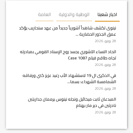
اخبار شعبنا
الوطنية والدولية
العامة
نينوى تكشف شاهداً آشورياً جديداً من عهد سنحاريب يؤكد
عمق الجذور الحضارية ...
28 يونيو, 2026
اتحاد النساء الآشوري يجسد روح الإسناد القومي بمبادرته
تجاه طاقم فيلم Case 1087
28 يونيو, 2026
في الذكرى ال 19 لاستشهاد الأب رغيد عزيز كني ورفاقه
الشمامسة الشهداء: بسما...
28 يونيو, 2026
المبدعان ثابت ميخائيل ونجله نينوس يرممان جداريتين
نادرتين في دير مار بهنام
28 يونيو, 2026