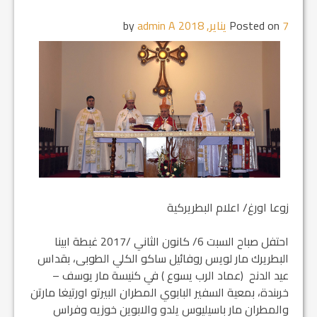
7 يناير, 2018
Posted on
by
admin A
زوعا اورغ/ اعلام البطريركية
احتفل صباح السبت 6/ كانون الثاني /2017 غبطة ابينا
البطريرك مار لويس روفائيل ساكو الكلي الطوبى، بقداس
عيد الدنح (عماد الرب يسوع ) في كنيسة مار يوسف –
خربندة، بمعية السفير البابوي المطران البيرتو اورتيغا مارتن
والمطران مار باسيليوس يلدو والابوين خوزيه وفراس