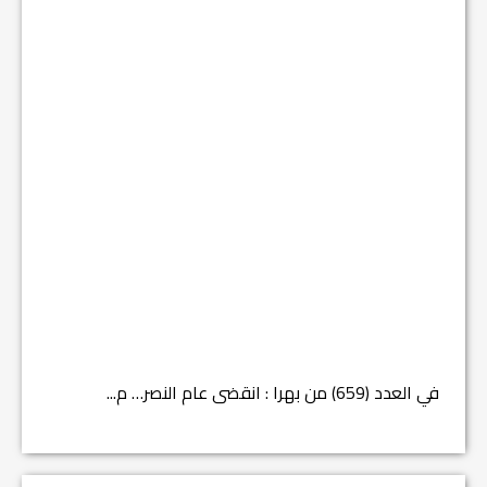
في العدد (659) من بهرا : انقضى عام النصر… م...
في العدد ا