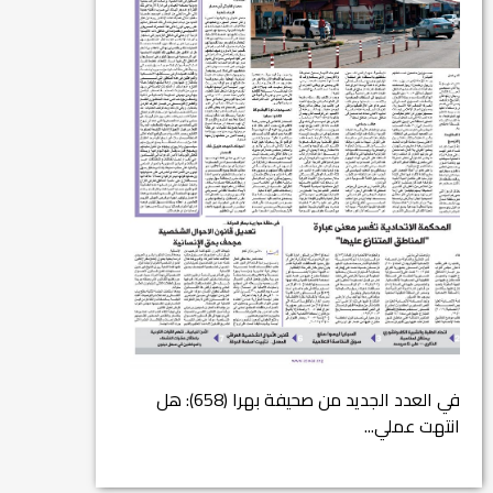
في العدد (659) من بهرا : انقضى عام النصر… م...
انتهت عملي...