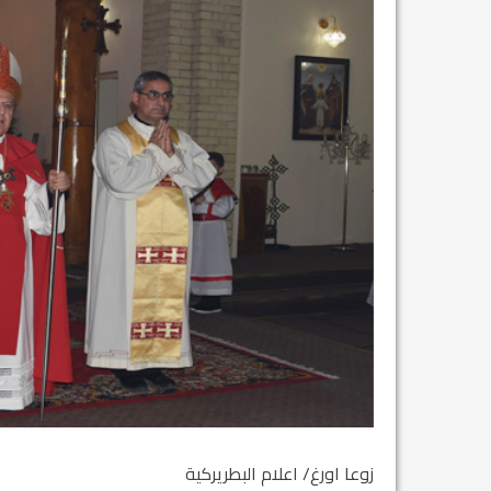
زوعا اورغ/ اعلام البطريركية