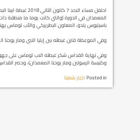
احتفل مساء الاحد 7 كا
المعمذان في الدورة (والتي كانت يوما ما منطقة ذات
باسيليوس يلدو، المعاون البطريركي والأب توماس بهنام
وفي الموعظة قارن غبطته بين إيليا النبي ومار يوحنا 
وفي نهاية القداس شكر غبطته الاب توماس على جهود
وكنيسة الرسولين ومار يوحنا المعمذان)، وحضر القداس
Posted in
اخبار شعبنا