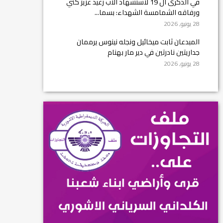
في الذكرى ال 19 لاستشهاد الأب رغيد عزيز كني
ورفاقه الشمامسة الشهداء: بسما...
28 يونيو, 2026
المبدعان ثابت ميخائيل ونجله نينوس يرممان
جداريتين نادرتين في دير مار بهنام
28 يونيو, 2026