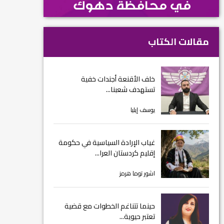
مقالات الكتاب
خلف الأقنعة أجندات خفية
تستهدف شعبنا...
يوسف إيليا
غياب الإرادة السياسية في حكومة
إقليم كردستان العرا...
اشور توما هرمز
حينما تتناغم الخطوات مع قضية
تعتبر حيوية...