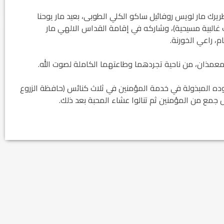
نون الثاني 2018 غبطة ابينا البطريرك مار لويس روفائيل ساكو الكلي الطوبى، بعيد مار يوحنا
 غالبية مسيحية)، وشاركه في إقامة القداس الالهي مار
، راعي الخورنة.
المعمذان، من ناحية تجردهما وطاعتهما الكاملة لصوت الله.
ه المبذولة في خدمة المؤمنين في ثلاث كنائس (حافظة الزروع
 جمع من المؤمنين ثم تنالوا عشاء المحبة بعد ذلك.