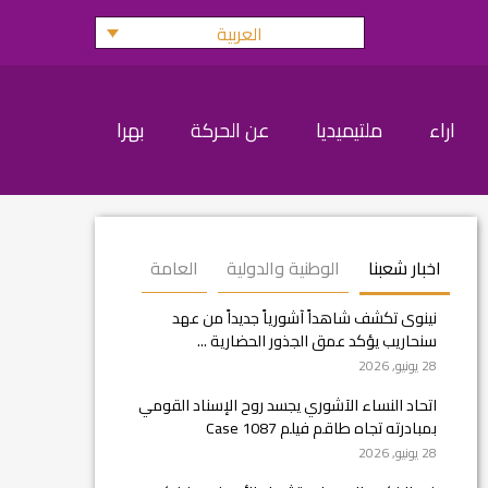
العربية
اراء
ملتيميديا
عن الحركة
بهرا
اخبار شعبنا
الوطنية والدولية
العامة
نينوى تكشف شاهداً آشورياً جديداً من عهد
سنحاريب يؤكد عمق الجذور الحضارية ...
28 يونيو, 2026
اتحاد النساء الآشوري يجسد روح الإسناد القومي
بمبادرته تجاه طاقم فيلم Case 1087
28 يونيو, 2026