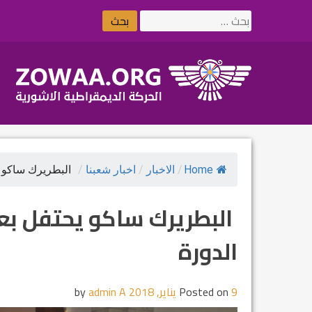
Ski
البحث
t
عن:
conten
Home
/
الاخبار
/
اخبار شعبنا
/
البطريرك ساكو يح
البطريرك ساكو يحتفل بعي
الدورة
9 يناير, 2018
Posted on
by
admin A