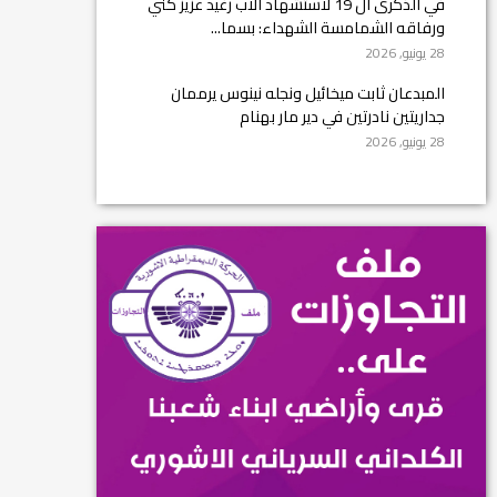
في الذكرى ال 19 لاستشهاد الأب رغيد عزيز كني
ورفاقه الشمامسة الشهداء: بسما...
28 يونيو, 2026
المبدعان ثابت ميخائيل ونجله نينوس يرممان
جداريتين نادرتين في دير مار بهنام
28 يونيو, 2026