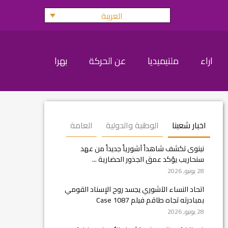
العربية
اراء
ملتيميديا
عن الحركة
بهرا
اخبار شعبنا
الوطنية والدولية
العامة
نينوى تكشف شاهداً آشورياً جديداً من عهد
سنحاريب يؤكد عمق الجذور الحضارية ...
28 يونيو, 2026
اتحاد النساء الآشوري يجسد روح الإسناد القومي
بمبادرته تجاه طاقم فيلم Case 1087
28 يونيو, 2026