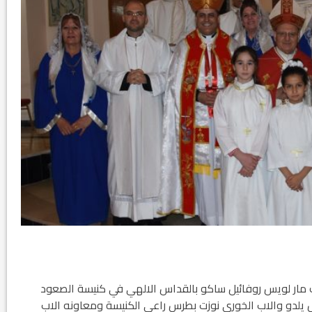
ر 2018 غبطة ابينا البطريرك مار لويس روفائيل ساكو بالقداس الالهي في كنيسة الصعود
 يلدو والاب الخوري نوزت بطرس راعي الكنيسة ومعاونه الاب