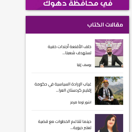
مقالات الكتاب
خلف الأقنعة أجندات خفية
تستهدف شعبنا...
يوسف إيليا
غياب الإرادة السياسية في حكومة
إقليم كردستان العرا...
اشور توما هرمز
حينما تتناغم الخطوات مع قضية
تعتبر حيوية...