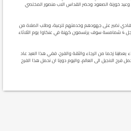
ء وعيد خورنة الصعود وحضر القداس الاب منصور المخلصي
فادي نضير على جهودهم وخدمتهم للرعية، وطلب الصلاة من
اجلهم لاكمال رسالتهم الكهنوتية وكذلك الصلاة من اجل 4 شمامسة سوف يرتسمون كهنة في عنكاوا يوم الثلاثاء
 يعطينا زخما من الرجاء والثقة والفرح، ففي هذا العيد عاد
ل فرح الانجيل الى العالم، واليوم دورنا ان نحمل هذا الفرح