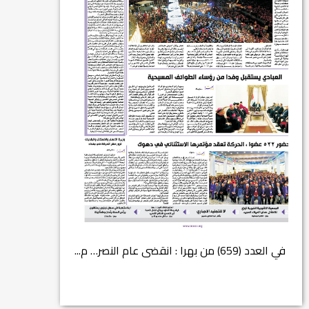
في العدد (659) من بهرا : انقضى عام النصر… م...
انتهت عملي...