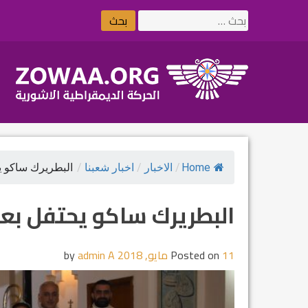
Ski
البحث
t
عن:
conten
Home
/
الاخبار
/
اخبار شعبنا
/
البطريرك ساكو يح
البطريرك ساكو يحتفل بعي
11 مايو, 2018
Posted on
by
admin A