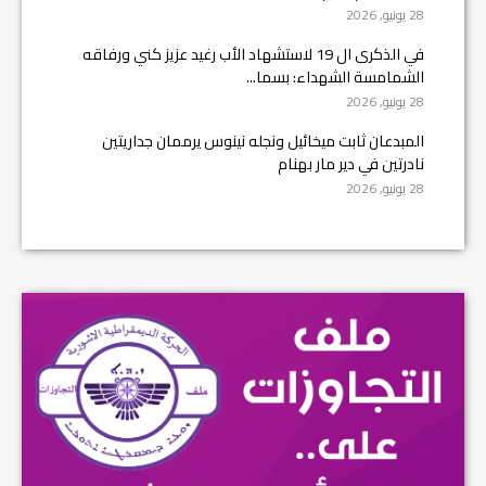
28 يونيو, 2026
في الذكرى ال 19 لاستشهاد الأب رغيد عزيز كني ورفاقه
الشمامسة الشهداء: بسما...
28 يونيو, 2026
المبدعان ثابت ميخائيل ونجله نينوس يرممان جداريتين
نادرتين في دير مار بهنام
28 يونيو, 2026