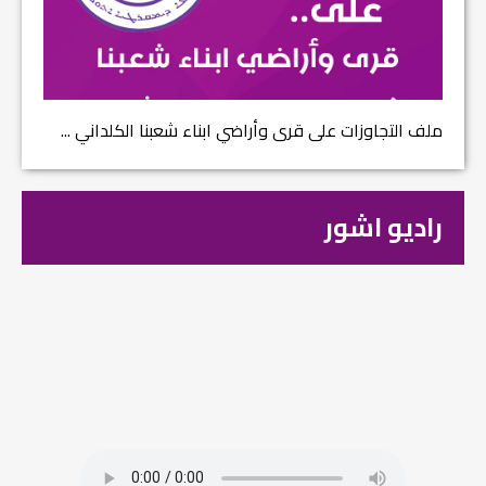
ملف التجاوزات على قرى وأراضي ابناء شعبنا الكلداني ...
راديو اشور