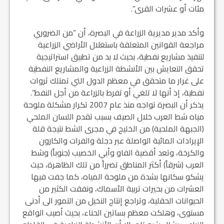
مئات أو عشرات القرى”.
وأكد مدير مديرية الزراعة في البصرة، أن “من الضروري
مراجعة القوانين المتعلقة باستغلال الأراضي الزراعية
لتنفيذ مشاريع نفطية، بحيث لا بد من تطبيق استراتيجية
تحقق التعايش بين الأنشطة الزراعية والمشاريع النفطية
على غرار ما متحقق في معظم الدول التي تمتلك ثروات
نفطية، إذ أنها لا تلغي أو تفرط بالزراعة من أجل النفط”.
يذكر أن البصرة تواجه منذ عام 2007 تكرار مشكلة ملوحة
مياه شط العرب خلال الصيف بسبب تقدم اللسان الملحي
(الجبهة الملحية) من الخليج في مجرى الشط نتيجة قلة
الإيرادات المائية الواصلة عبر دجلة والفرات والكارون
والكرخة، وتعد أقضية الفاو وأبي الخصيب (جنوباً) وشط
العرب (شرقاً) أكثر المناطق تضرراً من تلك الظاهرة، حيث
يشكو سكانها بشدة من ملوحة المياه، كما جفت فيها
العشرات من بحيرات تربية الأسماك، ونفقت الكثير من
الحيوانات الحقلية، وتراجع إنتاج النخيل من التمور الى أدنى
مستوى، وهلكت معظم بساتين الحناء، بحيث أصيب الواقع