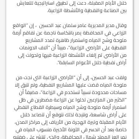
خلال الأيام المقبلة، دعت إلى تطبيق استراتيجية للتعايش
بين الصناعة والنفطية والأنشطة الزراعية.
وقال مدير المديرية عامر سلمان عبد الحسين ، إن “الواقع
الزراعي في المحافظة يمر بانتكاسة ناجمة عن تفاقم أزمة
ملوحة وشح المياه واستمرار ظاهرة تمدد المشاريع
النفطية على الأراضي الزراعية”، مبيناً أن “آلاف الدونمات
من الأراضي تم إلغاء الأنشطة الزراعية فيها وتحولت إلى
أراض نفطية خلال الأعوام السابقة”.
ولفت عبد الحسين، إلى أن “الأراضي الزراعية التي نجت من
ملوحة المياه قضت عليها المشاريع النفطية، ولم تتبق إلا
مساحات محدودة نسبياً تستخدم في الزراعة”، مضيفاً أن
“الكثير من المزارعين تخلوا عن الزراعة مضطرين في ظل
استمرار أزمة ملوحة وشح المياه وسيطرة القطاع النفطي
على أراض شاسعة، ونتيجة لذلك نتوقع أن تتصاعد خلال
الأيام المقبلة وتيرة الهجرة من الأرياف إلى مراكز المدن،
خاصة بعد أن انحسر في الآونة الأخيرة منسوب المياه في
نهر العز الممتد شمال المحافظة، والذي تنتشر على ضفتيه