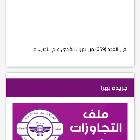
في العدد (659) من بهرا : انقضى عام النصر… م...
في العدد ا
جريدة بهرا