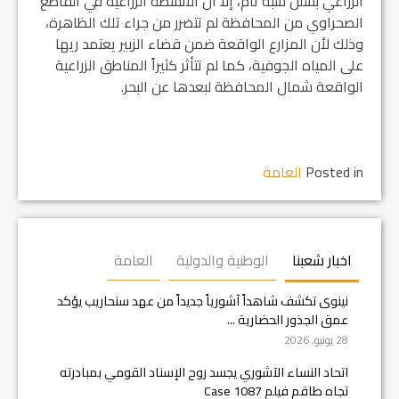
الزراعي بشلل شبه تام، إلا أن الأنشطة الزراعية في القاطع
الصحراوي من المحافظة لم تتضرر من جراء تلك الظاهرة،
وذلك لأن المزارع الواقعة ضمن قضاء الزبير يعتمد ريها
على المياه الجوفية، كما لم تتأثر كثيراً المناطق الزراعية
الواقعة شمال المحافظة لبعدها عن البحر.
Posted in
العامة
اخبار شعبنا
الوطنية والدولية
العامة
نينوى تكشف شاهداً آشورياً جديداً من عهد سنحاريب يؤكد
عمق الجذور الحضارية ...
28 يونيو, 2026
اتحاد النساء الآشوري يجسد روح الإسناد القومي بمبادرته
تجاه طاقم فيلم Case 1087