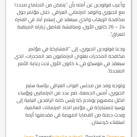
وأعرب فولودين عن أمله بأن “يتمكن من الاجتماع مجددا
مع الجبوري والوفد البرلماني العراقي خلال مؤتمر حول
مكافحة الإرهاب والذي سيعقد في إسلام آباد في الفترة
24 – 26 كانون الأول، ومناقشة تفاصيل زيارته المرتقبة
للعراق”.
ودعا فولودين الجبوري، إلى “المشاركة في مؤتمر
مكافحة المخدرات بعنوان البرلمانيون ضد المخدرات، الذي
سيعقد في موسكو في 4 كانون الأول تحت رعاية الأمم
المتحدة”.
وتوجه وفد من مجلس النواب العراقي برئاسة سليم
الجبوري، أمس الجمعة، ضم عدد من البرلمانيين ورؤساء
الكتل بضمنهم يونادم كنا رئيس كتلة الرافدين النيابية إلى
روسيا للمشاركة في مؤتمر اتحاد البرلمانات العالمية،
وبحث جملة من القضايا المهمة في مقدمتها أزمة
استفتاء كردستان.
Premium
Posted in
,
الوطنية والدولية
Tagged
دوما
,