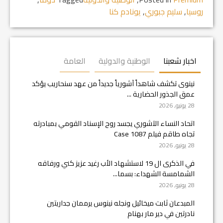
روسيا
,
سليم جبوري
,
يونادم كنا
اخبار شعبنا
الوطنية والدولية
العامة
نينوى تكشف شاهداً آشورياً جديداً من عهد سنحاريب يؤكد
عمق الجذور الحضارية ...
28 يونيو, 2026
اتحاد النساء الآشوري يجسد روح الإسناد القومي بمبادرته
تجاه طاقم فيلم Case 1087
28 يونيو, 2026
في الذكرى ال 19 لاستشهاد الأب رغيد عزيز كني ورفاقه
الشمامسة الشهداء: بسما...
28 يونيو, 2026
المبدعان ثابت ميخائيل ونجله نينوس يرممان جداريتين
نادرتين في دير مار بهنام