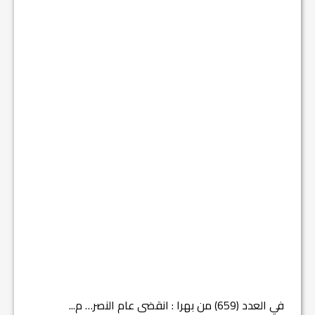
في العدد (659) من بهرا : انقضى عام النصر… م...
في العدد ا