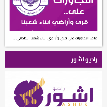
ملف التجاوزات على قرى وأراضي ابناء شعبنا الكلداني ...
راديو اشور