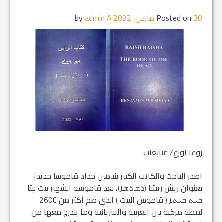
30 مارس, 2022
Posted on
by
admin A
زوعا اورغ/ متابعات
اصدر الباحث والكاتب الكبير بنيامين حداد قاموسا جديدا
بعنوان ريش ريشا (ܪܫ ܪܫܐ)، بعد قاموسه الشهير بيث بيتا
ܒܝܬ ܒܝܬܐ ( قاموس البيت ) الذي ضم أكثر من 2600
لفظة مركبة بين العربية والسريانية وما يندرج معها من