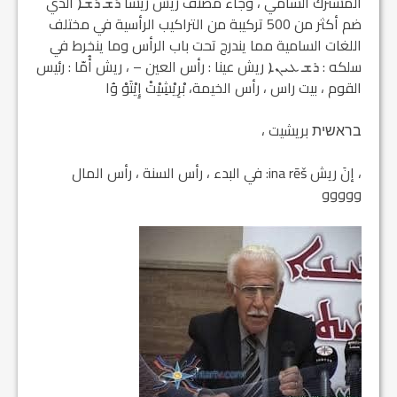
المشترك السامي ، وجاء مصنف ريش ريشا ܪܫ ܪܫܐ الذي
ضم أكثر من 500 تركيبة من التراكيب الرأسية في مختلف
اللغات السامية مما يندرج تحت باب الرأس وما ينخرط في
سلكه : ܪܫ ܥܝܢܐ ريش عينا : رأس العين – ، ريش أُمّا : رئيس
القوم ، بيت راس ، رأس الخيمة، بْرِيْشِيْتْ إِيْتَوْ وُا
בראשית بريشيت ،
، إنَ ريش ina rēš: في البدء ، رأس السنة ، رأس المال
ووووو