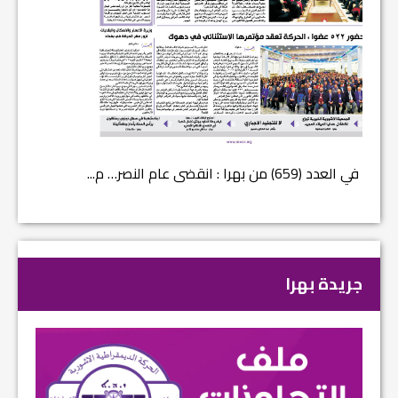
في العدد (659) من بهرا : انقضى عام النصر… م...
في العدد ا
جريدة بهرا