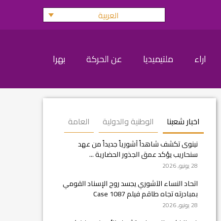
العربية
اراء
ملتيميديا
عن الحركة
بهرا
اخبار شعبنا
الوطنية والدولية
العامة
نينوى تكشف شاهداً آشورياً جديداً من عهد
سنحاريب يؤكد عمق الجذور الحضارية ...
28 يونيو, 2026
اتحاد النساء الآشوري يجسد روح الإسناد القومي
بمبادرته تجاه طاقم فيلم Case 1087
28 يونيو, 2026