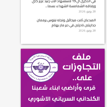
في الذكرى ال 19 لاستشهاد الأب رغيد عزيز كني
ورفاقه الشمامسة الشهداء: بسما...
28 يونيو, 2026
المبدعان ثابت ميخائيل ونجله نينوس يرممان
جداريتين نادرتين في دير مار بهنام
28 يونيو, 2026