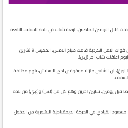
قلت خلال اليومين الماضيين، اربعة شباب في بلدة تلسقف التابعة
حيث ذكر موقع عنكاوا كوم الاخباري وفقا لمصادره ان قوات الامن الكردية قامت صباح الامس، الخميس 9 تشرين
يوم اعتقلت شاب اخر (ل.ن).
.اورغ)، ان الشابين مازالا موقوفين لدى الاسايش، بتهم مختلفة
تلسقف.
ضا قبل يومين، شابين اخرين وهم كل من (ا.س) و(غ.ي) من بلدة
 مسعود القيادي في الحركة الديمقراطية الاشورية من الدخول