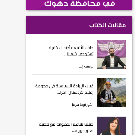
مقالات الكتاب
خلف الأقنعة أجندات خفية
تستهدف شعبنا...
يوسف إيليا
غياب الإرادة السياسية في حكومة
إقليم كردستان العرا...
اشور توما هرمز
حينما تتناغم الخطوات مع قضية
تعتبر حيوية...