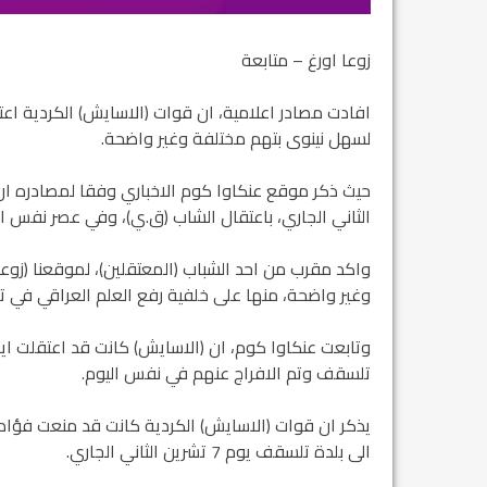
زوعا اورغ – متابعة
افادت مصادر اعلامية، ان قوات (الاسايش) الكردية اعت
لسهل نينوى بتهم مختلفة وغير واضحة.
الثاني الجاري، باعتقال الشاب (ق.ي)، وفي عصر نفس ال
واكد مقرب من احد الشباب (المعتقلين)، لموقعنا (زوعا
وغير واضحة، منها على خلفية رفع العلم العراقي في 
وتابعت عنكاوا كوم، ان (الاسايش) كانت قد اعتقلت اي
تلسقف وتم الافراج عنهم في نفس اليوم.
يذكر ان قوات (الاسايش) الكردية كانت قد منعت فؤاد
الى بلدة تلسقف يوم 7 تشرين الثاني الجاري.