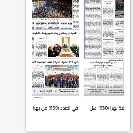
في العدد (659) من بهرا : انقضى عام النصر… م...
انتهت عملي...