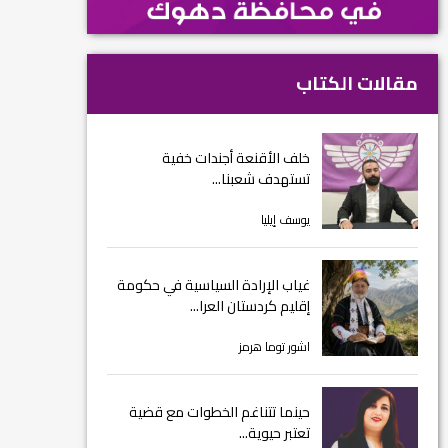
مقالات الكتاب
خلف الأقنعة أجندات خفية
تستهدف شعبنا...
يوسف إيليا
غياب الإرادة السياسية في حكومة
إقليم كردستان العرا...
اشور توما هرمز
حينما تتناغم الخطوات مع قضية
تعتبر حيوية...