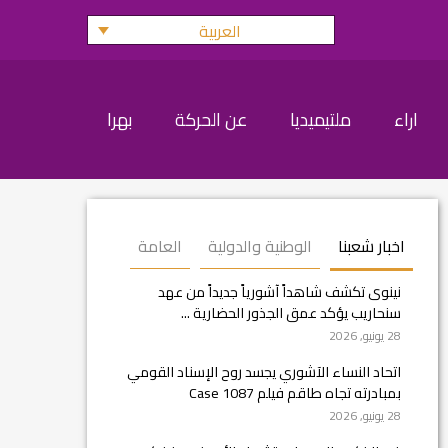
العربية
اراء
ملتيميديا
عن الحركة
بهرا
اخبار شعبنا
الوطنية والدولية
العامة
نينوى تكشف شاهداً آشورياً جديداً من عهد
سنحاريب يؤكد عمق الجذور الحضارية ...
28 يونيو, 2026
اتحاد النساء الآشوري يجسد روح الإسناد القومي
بمبادرته تجاه طاقم فيلم Case 1087
28 يونيو, 2026