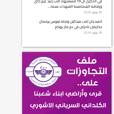
في الذكرى ال 19 لاستشهاد الأب رغيد عزيز كني
ورفاقه الشمامسة الشهداء: بسما...
28 يونيو, 2026
المبدعان ثابت ميخائيل ونجله نينوس يرممان
جداريتين نادرتين في دير مار بهنام
28 يونيو, 2026