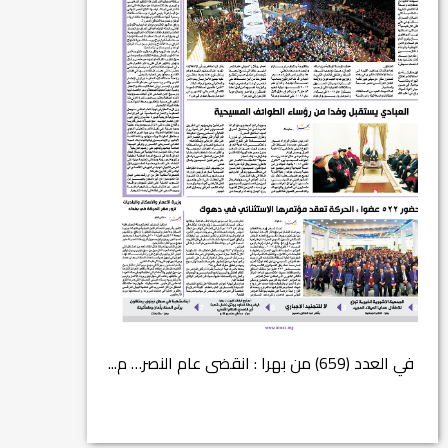
في العدد (659) من بهرا : انقضى عام النصر… م...
انتهت عملي...