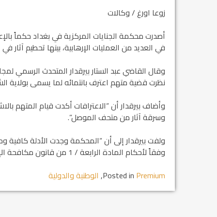
زوعا اورغ / وكالات
أصدرت محكمة الجنايات المركزية في بغداد حكماً بالإ
في العديد من العمليات الإرهابية، بينها تحطيم آثار في
وقال القاضي عبد الستار بيرقدار المتحدث الرسمي لمجل
نظرت قضية متهم اعترف بانتمائه لما يسمى بولاية الشم
وأضاف بيرقدار أن “الاعترافات أكدت قيام المتهم بالاش
وسرقة آثار من متحف الموصل”.
ولفت بيرقدار إلى أن “المحكمة وجدت الأدلة كافية وم
وفقاً لأحكام المادة الرابعة / 1 من قانون مكافحة الإرهاب”.
Premium
Posted in
,
الوطنية والدولية