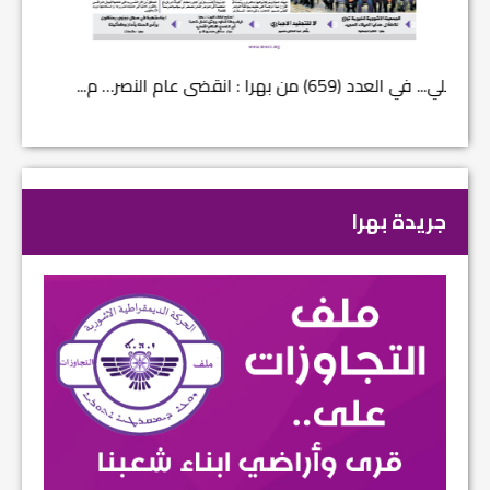
في العدد (659) من بهرا : انقضى عام النصر… م...
في العدد ا
جريدة بهرا