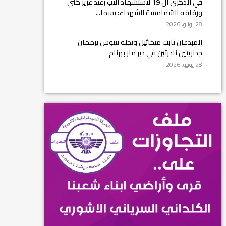
في الذكرى ال 19 لاستشهاد الأب رغيد عزيز كني
ورفاقه الشمامسة الشهداء: بسما...
28 يونيو, 2026
المبدعان ثابت ميخائيل ونجله نينوس يرممان
جداريتين نادرتين في دير مار بهنام
28 يونيو, 2026