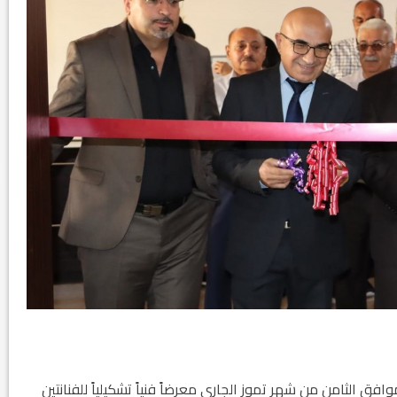
ق الثامن من شهر تموز الجاري معرضاً فنياً تشكيلياً للفنانتين