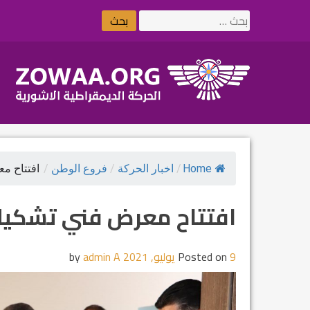
Ski
البحث
t
عن:
conten
Home
/
اخبار الحركة
/
فروع الوطن
/
افتتاح م
افتتاح معرض فني تشكيلي
9 يوليو, 2021
Posted on
by
admin A