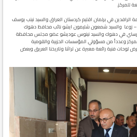
ة للمركز.
 الرافدين في برلمان اقليم كردستان العراق والسيد نينب يوسف
ة – زوعا والسيد شمعون شليمون ايشو نائب محافظ دهوك
ار نرساي في دهوك والسيد نينوس عوديشو عضو مجلس محافظة
لمركز وعدداً من مسؤولي المؤسسات الحزبية والقومية
 لوحات فنية رائعة معبرة عن تراثنا وتاريخنا العريق وبعض