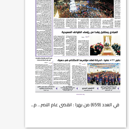
في العدد الجديد من صحيفة بهرا (658): هل
في العدد (659) من بهرا : انقضى عام النصر… م...
انتهت عملي...