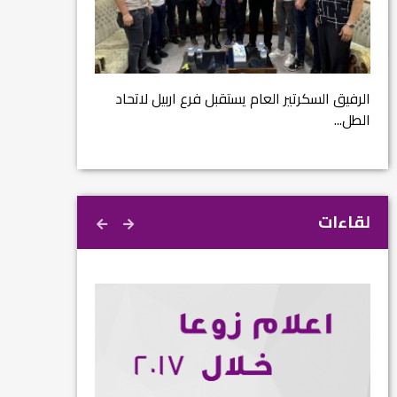
مشروع إنقاذ مدينة النمرود الأثرية.. زوعا أورغ في
الكاتب والباحث يع
م...
كبير...
د
لقاءات