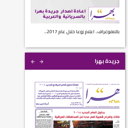
نتائج الاستفتاء.. بين اعلان الموالاة والمعارضة...
بالانفوغراف.. اعلام ز
جريدة بهرا