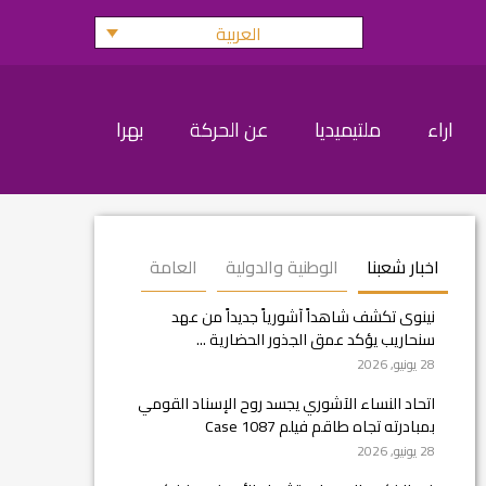
العربية
اراء
ملتيميديا
عن الحركة
بهرا
اخبار شعبنا
الوطنية والدولية
العامة
نينوى تكشف شاهداً آشورياً جديداً من عهد
سنحاريب يؤكد عمق الجذور الحضارية ...
28 يونيو, 2026
اتحاد النساء الآشوري يجسد روح الإسناد القومي
بمبادرته تجاه طاقم فيلم Case 1087
28 يونيو, 2026