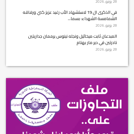
28 يونيو, 2026
في الذكرى ال 19 لاستشهاد الأب رغيد عزيز كني ورفاقه
الشمامسة الشهداء: بسما...
28 يونيو, 2026
المبدعان ثابت ميخائيل ونجله نينوس يرممان جداريتين
نادرتين في دير مار بهنام
28 يونيو, 2026