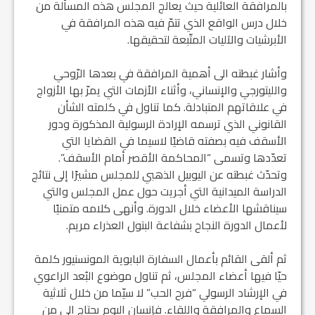
بالمرافقة العائلية حيث يعالج المجلس هذه المسألة من
خلال درس الواقع الذي تتمّ فيه هذه المرافقة في
الأبرشيات والآليات المتّبعة لتحقيقها.
وأشار غبطته الى أهمية المرافقة في بعدها الرّوحي
والليتورجي والإنساني، وأثناء الأزمات التي يمرّ بها الأزواج
في علاقاتهم المتبادلة. كما تناول في كلمته الشأن
القانوني الذي ترسمه الإرادة الرسولية المذكورة ودور
الأسقف فيه بصفته قاضيًا لاسيما في القضايا التي
تعدّدها وتسمى “المحاكمة الأقصر أمام الأسقف”.
وتحدّث غبطته عن اليوبيل الذهبي للمجلس مشيرًا إلى نتائج
الدراسة الميدانية التي أجريت حول عمل المجلس والتي
سيناقشها الأعضاء خلال الدورة. وأنهى كلامه متمنيًا
لأعمال الدورة النجاح بشفاعة البتول العذراء مريم.
ثم ألقى القائم بأعمال السفارة البابوية المونسنيور كلمة
حيّا فيها أعضاء المجلس، ثم تناول موضوع البُعد الراعوي
في الإرشاد الرسولي “فرح الحب” لا سيّما من خلال ثلاثية
السماع والمرافقة واللقاء. فإنسان اليوم يحتاج الى من