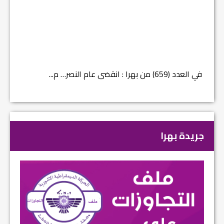
في العدد (659) من بهرا : انقضى عام النصر… م...
في العدد ا
جريدة بهرا