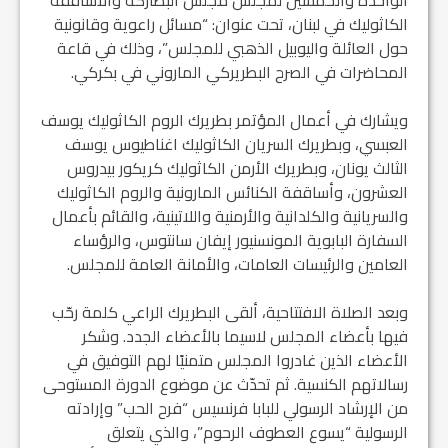
الكاثوليك في لبنان، تحت عنوان: “مسائل راعوية وقانونية
حول العائلة واليوبيل الذهبي للمجلس”، وذلك في قاعة
المحاضرات في الصرح البطريركي الماروني في بكركي.
ويشارك في أعمال المؤتمر بطريرك الروم الكاثوليك يوسف
العبسي، وبطريرك السريان الكاثوليك اغناطيوس يوسف
الثالث يونان، وبطريرك الأرمن الكاثوليك كريكور بيدروس
العشرون، وأساقفة الكنائس المارونية والروم الكاثوليك
والسريانية والكلدانية والأرمنية واللاتينية، والقائم بأعمال
السفارة البابوية المونسنيور إيفان سانتوس، والرؤساء
العامين والرئيسات العامات، والأمانة العامة للمجلس.
وبعد الصلاة الافتتاحية، ألقى البطريرك الراعي كلمة رحّب
فيها بأعضاء المجلس لاسيما بالأعضاء الجدد. وشكر
الأعضاء الذين غادروا المجلس متمنيًا لهم التوفيق في
رسالاتهم الكنسية. ثم تحدّث عن موضوع الدورة المستوحى
من الإرشاد الرسولي للبابا فرنسيس “فرح الحب” وإرادته
الرسولية “يسوع العطوف الرحوم”، والذي يتعلق