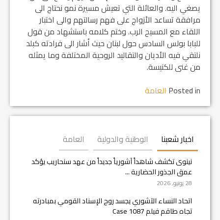
يصغي اليه. والعائلة التي تعيش مسيرة نمو نحتاج الى
مرافقة تساعد الأزواج على فهم رسالتهم والى اختبار
اللقاء مع المسيح الرب. وختم كلامه باستشهاد من قول
للبابا بولس السادس حول لبنان حيث أشار الى فرادته كبلد
نلتقي فيه الأديان والتقاليد الروحية المختلفة وما يمثله
من غنى للكنيسة.
Posted in
العامة
اخبار شعبنا
الوطنية والدولية
العامة
نينوى تكشف شاهداً آشورياً جديداً من عهد سنحاريب يؤكد
عمق الجذور الحضارية ...
28 يونيو, 2026
اتحاد النساء الآشوري يجسد روح الإسناد القومي بمبادرته
تجاه طاقم فيلم Case 1087