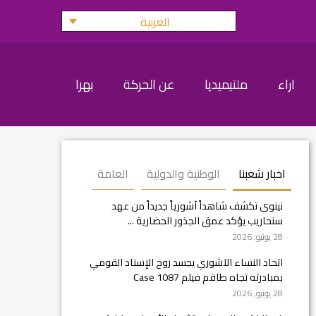
العربية
اراء
ملتيميديا
عن الحركة
بهرا
اخبار شعبنا
الوطنية والدولية
العامة
نينوى تكشف شاهداً آشورياً جديداً من عهد
سنحاريب يؤكد عمق الجذور الحضارية ...
28 يونيو, 2026
اتحاد النساء الآشوري يجسد روح الإسناد القومي
بمبادرته تجاه طاقم فيلم Case 1087
28 يونيو, 2026