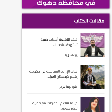
مقالات الكتاب
خلف الأقنعة أجندات خفية
تستهدف شعبنا...
يوسف إيليا
غياب الإرادة السياسية في حكومة
إقليم كردستان العرا...
اشور توما هرمز
حينما تتناغم الخطوات مع قضية
تعتبر حيوية...