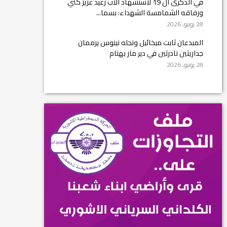
في الذكرى ال 19 لاستشهاد الأب رغيد عزيز كني
ورفاقه الشمامسة الشهداء: بسما...
28 يونيو, 2026
المبدعان ثابت ميخائيل ونجله نينوس يرممان
جداريتين نادرتين في دير مار بهنام
28 يونيو, 2026