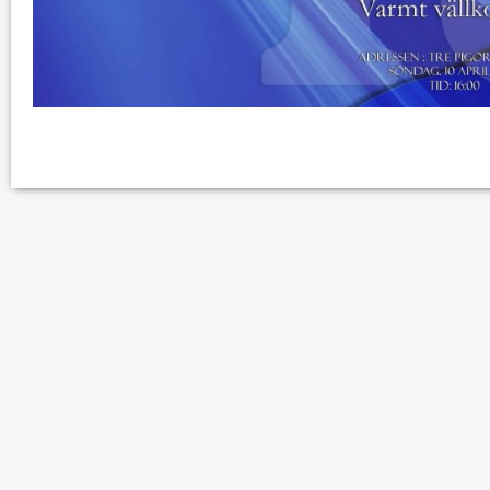
ود الأثرية.. زوعا أورغ في
الكاتب والباحث يعقوب ابونا .. الكتابة مسؤول
كبير...