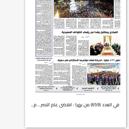
في العدد (659) من بهرا : انقضى عام النصر… م...
انتهت عملي...