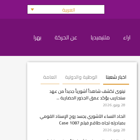
العربية
اراء
ملتيميديا
عن الحركة
بهرا
اخبار شعبنا
الوطنية والدولية
العامة
نينوى تكشف شاهداً آشورياً جديداً من عهد
سنحاريب يؤكد عمق الجذور الحضارية ...
28 يونيو, 2026
اتحاد النساء الآشوري يجسد روح الإسناد القومي
بمبادرته تجاه طاقم فيلم Case 1087
28 يونيو, 2026