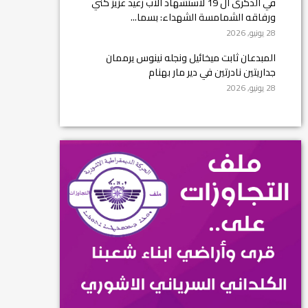
في الذكرى ال 19 لاستشهاد الأب رغيد عزيز كني
ورفاقه الشمامسة الشهداء: بسما...
28 يونيو, 2026
المبدعان ثابت ميخائيل ونجله نينوس يرممان
جداريتين نادرتين في دير مار بهنام
28 يونيو, 2026