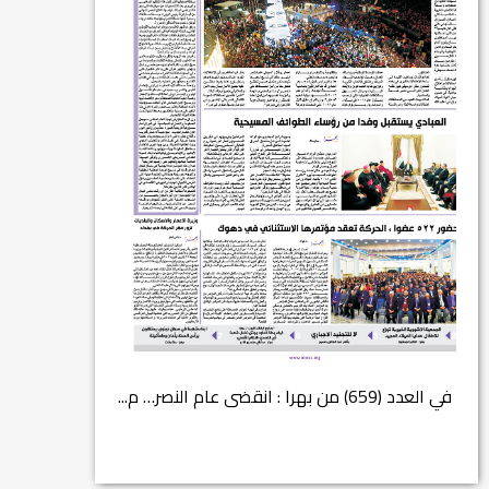
في العدد (659) من بهرا : انقضى عام النصر… م...
انتهت عملي...