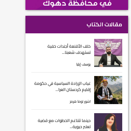
مقالات الكتاب
خلف الأقنعة أجندات خفية
تستهدف شعبنا...
يوسف إيليا
غياب الإرادة السياسية في حكومة
إقليم كردستان العرا...
اشور توما هرمز
حينما تتناغم الخطوات مع قضية
تعتبر حيوية...