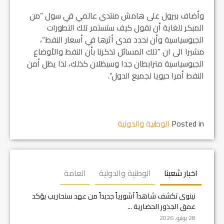
وأضاف بيرول على هامش منتدى عالمي في سول ”من
المبكر للغاية أن نقول كيف ستستمر تلك التطورات
الجيوسياسية وأن نحدد مدى أثرها في أسعار النفط“،
مشيرا الى ان ”تلك المسائل تذكرنا بأن النفط والأوضاع
الجيوسياسية مترابطان جدا وسيظلان كذلك، لذا يظل أمن
النفط أمرا حيويا لجميع الدول“.
Posted in
الوطنية والدولية
اخبار شعبنا
الوطنية والدولية
العامة
نينوى تكشف شاهداً آشورياً جديداً من عهد سنحاريب يؤكد
عمق الجذور الحضارية ...
28 يونيو, 2026