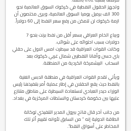
وتجهز الحقول النفطية في كركوك السوق العالمية نحو
300 الف برميل يوميا السوق العالمية، ويرى مختصون أن
ازمة كركوك لن تتمكن من رفع سعر النفط إلى 60 دولاراً.
ويباع الخام العراقي بسعر أقل من نفط برنت بنحو 7
دولارات بسبب احتوائه على شوائب.
وكانت القوات العراقية قد سيطرت امس الاول على حقلي
باي حسن وأفانا النفطيين شمال غربي كركوك بعد
انسحاب البيشمركة الكردية من المنطقة.
ويأتي تقدم القوات العراقية في منطقة الدبس الغنية
بالنفط حيث يقع الحقلان في إطار عملية أمر بتنفيذها رئيس
الوزراء حيدر العبادي لاستعادة السيطرة على مناطق متنازع
عليها بين حكومة كردستان والسلطات المركزية في بغداد.
من جانب آخر قال فاتح بيرول المدير التنفيذي لوكالة
الطاقة الدولية إنه ” من السابق لأوانه تقييم أثر تلك
المخاطر على أسواق النفط”.