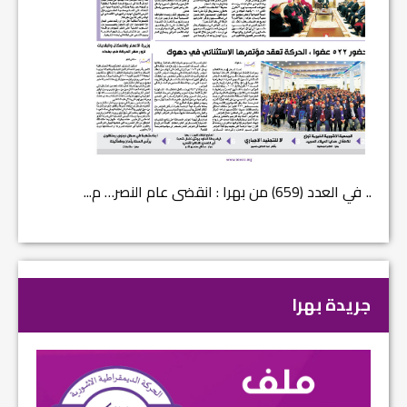
في العدد (659) من بهرا : انقضى عام النصر… م...
في العدد ا
جريدة بهرا