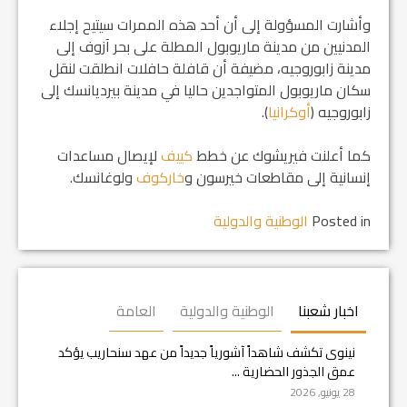
وأشارت المسؤولة إلى أن أحد هذه الممرات سيتيح إجلاء
المدنيين من مدينة ماريوبول المطلة على بحر آزوف إلى
مدينة زابوروجيه، مضيفة أن قافلة حافلات انطلقت لنقل
سكان ماريوبول المتواجدين حاليا في مدينة بيرديانسك إلى
زابوروجيه (
أوكرانيا
).
كما أعلنت فيريشوك عن خطط
كييف
لإيصال مساعدات
إنسانية إلى مقاطعات خيرسون و
خاركوف
ولوغانسك.
Posted in
الوطنية والدولية
اخبار شعبنا
الوطنية والدولية
العامة
نينوى تكشف شاهداً آشورياً جديداً من عهد سنحاريب يؤكد
عمق الجذور الحضارية ...
28 يونيو, 2026