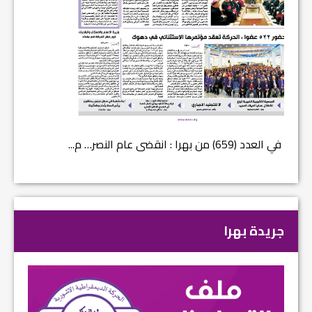
في العدد (659) من بهرا : انقضى عام النصر… م...
في العدد ا
جريدة بهرا