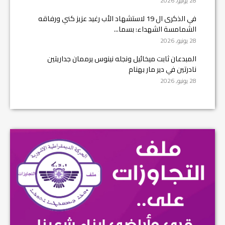
28 يونيو, 2026
في الذكرى ال 19 لاستشهاد الأب رغيد عزيز كني ورفاقه
الشمامسة الشهداء: بسما...
28 يونيو, 2026
المبدعان ثابت ميخائيل ونجله نينوس يرممان جداريتين
نادرتين في دير مار بهنام
28 يونيو, 2026