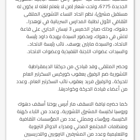
الجديدة 6775، وتحت شعار (من لا يتعلم لغته لا يكون له
مستقبل مشرق)، نظم اتحاد النساء الآشوري الملتقى
الثقافي الأول لطلبة المدارس السريانية في نوهدرا..
دهوك، وذلك صباح الخميس 3 نيسان الجاري على قاعة
لالش في دهوك، وبحضور السيدة بهيجة داود رئيسة
الاتحاد، والسيدة مارلين يوسف.. نائب رئيسة الاتحاد..
والسيدات عضوات اللجنة التنفيذية وعضوات الاتحاد.
وحضر الملتقى وفد قيادي من حركتنا الديمقراطية
الآشورية ضم الرفيق يعقوب كوركيس السكرتير العام
للحركة.. والرفيق فريد يعقوب نائب السكرتير العام.. وعدد
من أعضاء قيادة الحركة وكوادرها.
كما حضره نيافة الاسقف مار أبرس يوخنا أسقف دهوك
وروسيا لكنيسة المشرق الآشورية.. وعدد من الآباء كهنة
الكنيسة، ورؤساء وممثلي عدد من المؤسسات الثقافية
ومنظمات المجتمع المدني ومدراء الدوائر التربوية
والتعليمية وعدد من المشرفين التربويين والتدريسيين