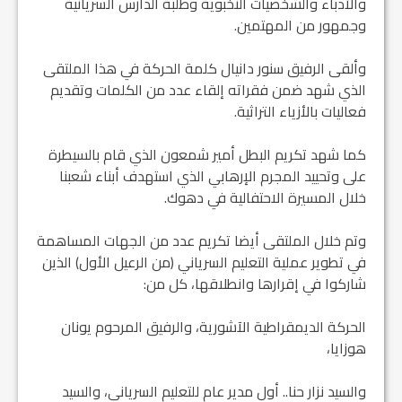
والأدباء والشخصيات النخبوية وطلبة الدارس السريانية
وجمهور من المهتمين.
وألقى الرفيق سنور دانيال كلمة الحركة في هذا الملتقى
الذي شهد ضمن فقراته إلقاء عدد من الكلمات وتقديم
فعاليات بالأزياء التراثية.
كما شهد تكريم البطل أمير شمعون الذي قام بالسيطرة
على وتحييد المجرم الإرهابي الذي استهدف أبناء شعبنا
خلال المسيرة الاحتفالية في دهوك.
وتم خلال الملتقى أيضا تكريم عدد من الجهات المساهمة
في تطوير عملية التعليم السرياني (من الرعيل الأول) الذين
شاركوا في إقرارها وانطلاقها، كل من:
الحركة الديمقراطية الآشورية، والرفيق المرحوم يونان
هوزايا،
والسيد نزار حنا.. أول مدير عام للتعليم السرياني، والسيد