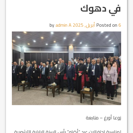
في دهوك
6 أبريل, 2025
Posted on
by
admin A
زوعا أورغ – متابعة
لمناسبة احتفالات عيد “أكيتو” رأس السنة البابلية الآشورية