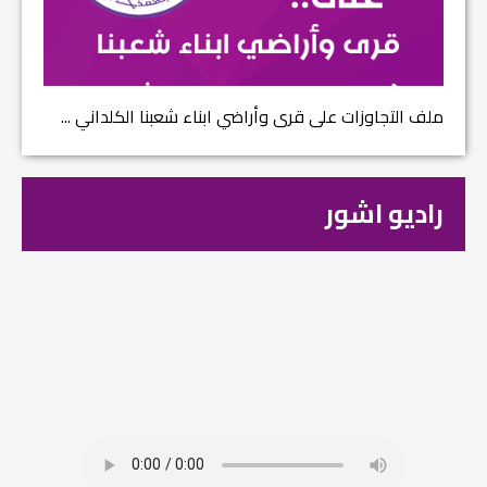
ملف التجاوزات على قرى وأراضي ابناء شعبنا الكلداني ...
راديو اشور