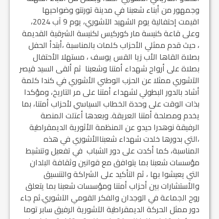
وجمهور من أبناء شعبنا في مدينة تورنتو وضواحيها
اقيمت إحتفالية يوم الشهيد الآشوري، يوم 9 آب 2024،
وعلى قاعة كنيسة مار كوركيس لكنيسة الشرقية القديمة
، حيث قدم ممثلي الأحزاب كلمات بالمناسبة ،أبتدأ الحفل
بصلاة القاها الأب زيا القس يوسف ، مستهلا الأحتفال
بصلاة على أرواح شهداء أمتنا وشعبنا ثم ألقى السيد قيصر
الآشوري ممثلا عن الحزب الوطني الأشوري في كندا كلمة
أشاد بالدور البطولي لشهداء أمتنا على مر التاريخ، ومؤكدا
بذات الوقت على وحدة الخطاب السياسي لأحزاب أمتنا، بما
يخدم ومصلحة أمتنا العريقة. وبعدها أعتلت المنصة
الرفيقة نوهدرا حيدو عن المنظمة الأثورية الديمقراطية
،التي بدورها خلدت شهداء شعبناالأشوري في هذه
المناسبة، كما أكدت على دور الشباب في تفعيل وتنشيط
مؤسسات شعبنا بما يتوافق مع قوانين وثقافة البلدان
التي يعيشوا بها ، ثم التأكيد على الشراكة والتنسيق
والأستشارات بين أحزاب أمتنا ومؤسسات شعبنا بما يتعلق
روح الجماعة في الوجدان والفكر القومي الآشوري.ثم جاء
دور ممثل الحركة الديمقراطية الآشورية الرفيق سابر توما