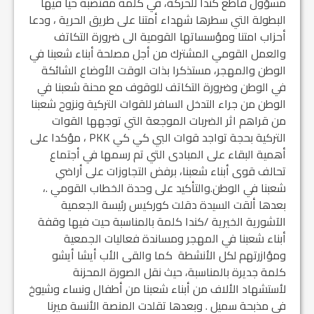
مسؤول قاطع كندا للحركة، في كلمة مقتضبة حيا فيها
البطولة التي سطرها شهداء أمتنا على طريق الحرية ، ودعا
أحزاب امتنا ومؤسساتها القومية الى ضرورة التكاتف
والعمل القومي المشترك من أجل مصلحة أبناء شعبنا في
الوطن والمهجر، مستذكرا بذات الوقت الأوضاع الشائكة
في الوطن وضرورة التكاتف للوقوف مع محنة شعبنا في
الوطن من جراء التدخل السافر للقوات التركية ونزوح شعبنا
من قراهم اثر الضربات الموجعة التي توجهها القوات
التركية بحجة تواجد قوات البي كي كي PKK ، مؤكدا على
أهمية البقاء على المبادى التي تم رسمها في أجتماع
تحالف قوى أبناء شعبنا، برفض التجاوزات على أراضي
شعبنا في الوطن.والتأكيد على وحدة الخطاب القومي .،
بعدها ألقت السيدة دقلت كوركيس رئيسة الجعمية
الآشورية الخيرية /كندا كلمة بالمناسبة حيت فيها وقفة
أبناء شعبنا في المهجر ومساندة فعاليات الجمعية
ومؤازرتهم لكل الأنشطة كما والقى الأب أيشا أيشو
كلمة جديرة بالمناسبة، حيث نقل الصورة المحزنة
لأستشهاد الألاف من أبناء شعبنا من أطفال ونساء وشيوخ
في مذبحة سميل . وبعدها تقلدت المنصة الأنسة ميرنا