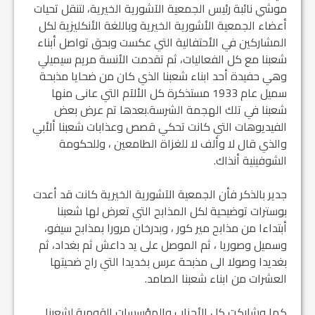
موشي نائبة رئيس الجمعية الآشورية الخيرية، لتنقل تحيات
أعضاء الجمعية الأشورية الخيرية وباللغة الأنكليزية لكل
المشاركين في الأحتفالية التي عكست وبحق تواصل أبناء
شعبنا مع كل الفعاليات، ثم تقدمت الأنسة مريم سيميلي
وهي حفيدة أحد ابناء شعبنا الذي كان من ضحايا مذبحة
سميل عام 1933 مستذكرة كل الألآم التي عانى منها
شعبنا في تلك الهجمة الشرسة.بعدها تم عرض بعض
الفيديوهات التي كانت تحكي قصص وعذابات شعبنا ألأبي
والذي قال لا وألف لا للغزاة الطامعين ، وللحكومة
الشوفينية أنذاك.
جدير بالذكر فأن الجمعية الآشورية الخيرية كانت قد أعدت
بوسترات توضيحية لكل المذابح التي تعرض لها شعبنا
أبتداءا من مذابح مير كور ، وبدرخان مرورا بمذابح سيفو،
وسميل وصوريا ، ثم الموصل على يد داعش ثم بغداد، ثم
بغديدا وصولا الى مذبحة عرس بخديدا التي راح ضحيتها
العشرات من ابناء شعبنا الصامد.
كما وشاركت كل الأحزاب والمؤسسات القومية لشعبنا