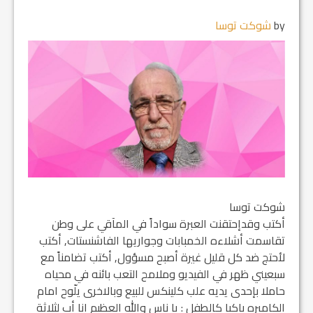
by
شوكت توسا
شوكت توسا
أكتب وقدإحتقنت العبرة سواداً في المآقي على وطن
تقاسمت أشلاءه الخمبابات وجواريها الفاشنستات, أكتب
لأحتج ضد كل قليل غيرة أصبح مسؤول, أكتب تضامناً مع
سبعيني ظهر في الفيديو وملامح التعب بائنه في محياه
حاملا بإحدى يديه علب كلينكس للبيع وبالاخرى يلّوح امام
الكاميره باكيا كالطفل : يا ناس والله العظيم انا أب لثلاثة