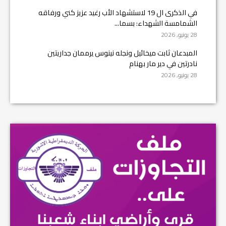
في الذكرى ال 19 لاستشهاد الأب رغيد عزيز كني ورفاقه
الشمامسة الشهداء: بسما...
28 يونيو, 2026
المبدعان ثابت ميخائيل ونجله نينوس يرممان جداريتين
نادرتين في دير مار بهنام
28 يونيو, 2026