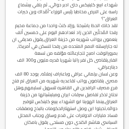
شهداء ابيع كلينيكس حتى ادبر دوائي, ثم يلقي بيشماغ
راسه على الارض مخاطبا رئيس الوزراء”أمّداك وين خيرات
العراق”؟
لقد خانك الحظ ياشيخنا ,وإلا كنتَ واحدا من جماعة مخيم
رفحا المُدللّين الذين زاد تعدادهم اليوم على خمسين ألف
ينعمون برواتب شهريه من خزينة العراق,يقول صديقي ان
له جارارسلته الامم المتحده من رفحا للسكن في أمريكا,
بمرورالوقت اصبح للجارعائله مؤلفه من تسعة
انفار,يتقاضى كل نفر راتبا شهريا قدره مليون و300 الف
دينارعراقي.
وعن لسان برلماني عراقي وباعتراف زملائه, يوجد 80 الف
مصري يتقاضون رواتب تقاعديه شهريه من العراق تم فتح
فرع مصرف الرافدين في القاهره لتسهيل تسليمهم,وهل
نحتاج لذكر تفاصيل سرقات ايران وميليشياتها من خزينة
العراق,بينما الهوينا ابو الشهداء يبيع كلينكس لتوفير
دوائه,تخيلوا اين وصل استهتارالحكومات بالبذخ وصفقات
فساد مليارات الدولارات على قدم وساق وجناب المحلل
السياسي هاشم الكندي دون مستحى يقول بامكان
العراقي شراء كيلو عظام بدلا من اللحم !.