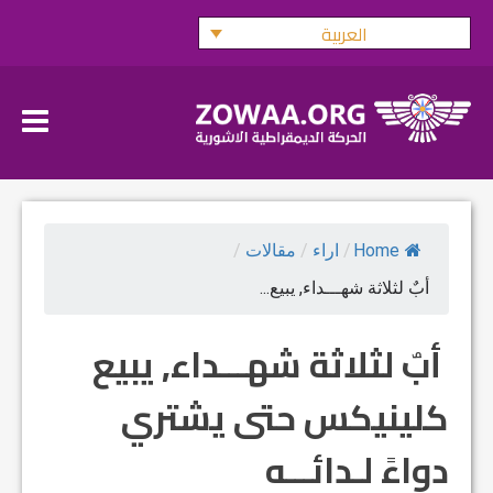
Ski
العربية
t
conten
Home
/
اراء
/
مقالات
/
أبٌ لثلاثة شهـــداء, يبيع...
أبٌ لثلاثة شهـــداء, يبيع
كلينيكس حتى يشتري
دواءً لـدائـــه