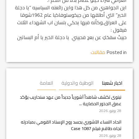
اين الجواهري من كل هذا واين رائعته السياسيه “يا دجلة
الخير” التي أطلقها من جيكوسلوفاكيا عام 1962شوقا
على العراق,وكأنه فيها يحكي بلسان اب الشهداء الثلاث
فيقول :
حييتُ سفحَكِ عن بعدٍ فحييني يا دجلة الخير يا أم البساتين
Posted in
مقالات
اخبار شعبنا
الوطنية والدولية
العامة
نينوى تكشف شاهداً آشورياً جديداً من عهد سنحاريب يؤكد
عمق الجذور الحضارية ...
28 يونيو, 2026
اتحاد النساء الآشوري يجسد روح الإسناد القومي بمبادرته
تجاه طاقم فيلم Case 1087
28 يونيو, 2026