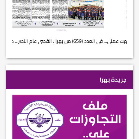
في العدد (659) من بهرا : انقضى عام النصر… م...
في العدد ا
جريدة بهرا