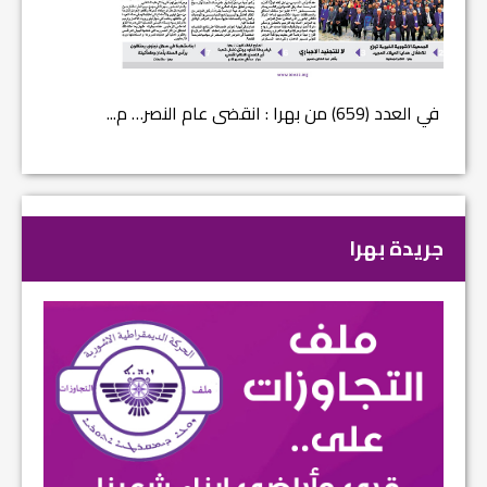
في العدد (659) من بهرا : انقضى عام النصر… م...
في العدد ا
جريدة بهرا