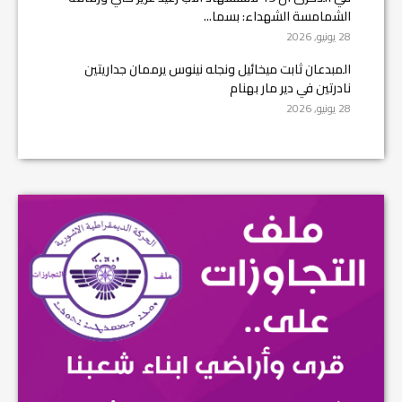
الشمامسة الشهداء: بسما...
28 يونيو, 2026
المبدعان ثابت ميخائيل ونجله نينوس يرممان جداريتين
نادرتين في دير مار بهنام
28 يونيو, 2026