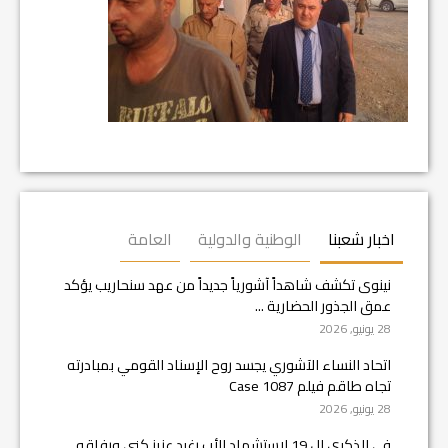
اخبار شعبنا
الوطنية والدولية
العامة
نينوى تكشف شاهداً آشورياً جديداً من عهد سنحاريب يؤكد
عمق الجذور الحضارية ...
28 يونيو, 2026
اتحاد النساء الآشوري يجسد روح الإسناد القومي بمبادرته
تجاه طاقم فيلم Case 1087
28 يونيو, 2026
في الذكرى ال 19 لاستشهاد الأب رغيد عزيز كني ورفاقه