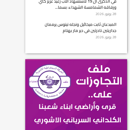
في الذكرى ال 19 لاستشهاد الأب رغيد عزيز كني
ورفاقه الشمامسة الشهداء: بسما...
28 يونيو, 2026
المبدعان ثابت ميخائيل ونجله نينوس يرممان
جداريتين نادرتين في دير مار بهنام
28 يونيو, 2026