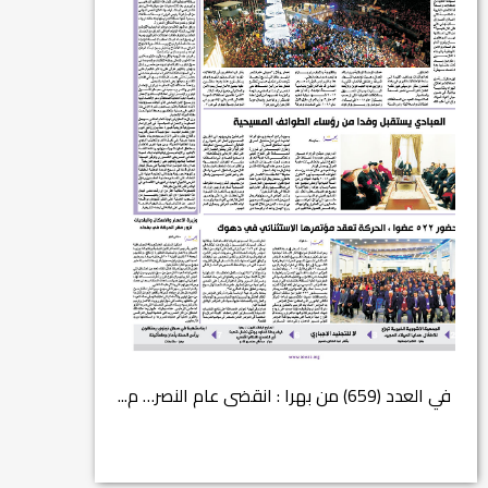
في العدد (659) من بهرا : انقضى عام النصر… م...
انتهت عملي...