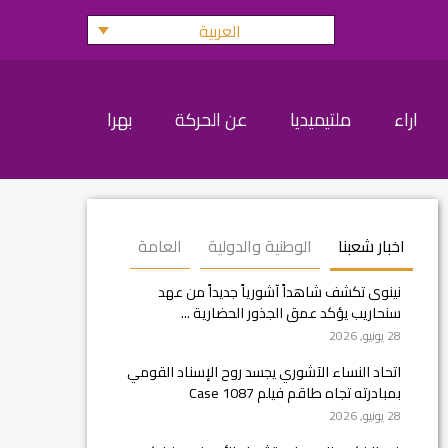
العربية
اراء
ملتيميديا
عن الحركة
بهرا
اخبار شعبنا
الوطنية والدولية
العامة
نينوى تكشف شاهداً آشورياً جديداً من عهد
سنحاريب يؤكد عمق الجذور الحضارية ...
28 يونيو, 2026
اتحاد النساء الآشوري يجسد روح الإسناد القومي
بمبادرته تجاه طاقم فيلم Case 1087
28 يونيو, 2026