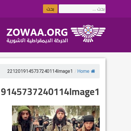
Ski
البحث
t
عن:
conten
2212019145737240114Image1
/
Home
19145737240114Image1