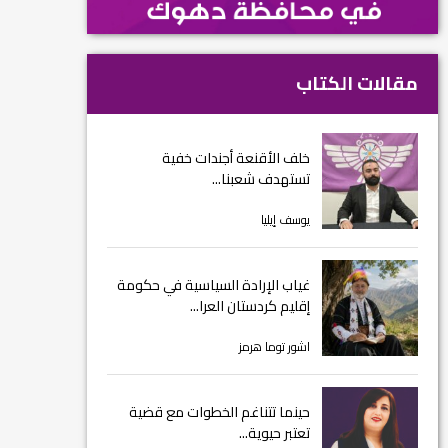
مقالات الكتاب
خلف الأقنعة أجندات خفية
تستهدف شعبنا...
يوسف إيليا
غياب الإرادة السياسية في حكومة
إقليم كردستان العرا...
اشور توما هرمز
حينما تتناغم الخطوات مع قضية
تعتبر حيوية...